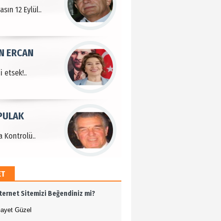
sın 12 Eylül..
N ERCAN
 etsek!..
PULAK
 Kontrolü..
ET
MEHMET ÖZDEMİR
nternet Sitemizi Beğendiniz mi?
i Bilim İnsanı Tosun
lu'na Saygı..
ayet Güzel