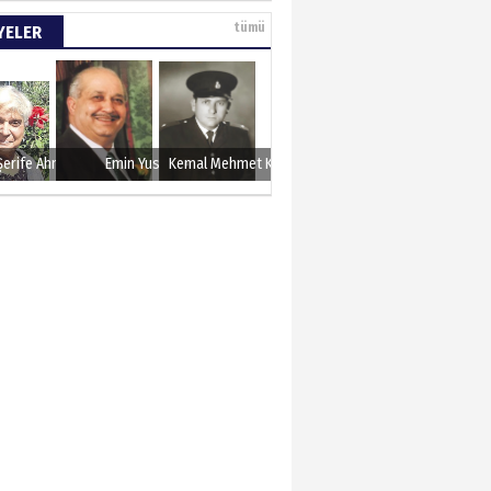
e tarımla para
tümü
YELER
..
 KARAMAN
lında 27 Mayıs 1960
Şerife Ahmet
Emin Yusuf
Kemal Mehmet Kanmaz
METTİN TAŞDEMİR
sın 12 Eylül..
N ERCAN
 etsek!..