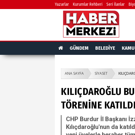
Yazarlar
Kurumlar Rehberi
Seri İlanlar
Biy
GÜNDEM
BELEDİYE
KAMU
ANA SAYFA
SİYASET
KILIÇDAR
KILIÇDAROĞLU BU
TÖRENİNE KATILD
CHP Burdur İl Başkanı İz
Kılıçdaroğlu'nun da katıl
yeni üyelerle beraber tü