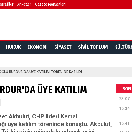
ografiler
Anketler
Gazete Manşetleri
HUKUK
EKONOMİ
SİYASET
SİVİL TOPLUM
KÜLTÜR
OĞLU BURDUR'DA ÜYE KATILIM TÖRENİNE KATILDI
RDUR'DA ÜYE KATILIM
SON 
23:07
I
15:34
zet Akbulut, CHP lideri Kemal
dığı üye katılım töreninde konuştu. Akbulut,
15:41
m Türkiye için mücadele edeceklerini