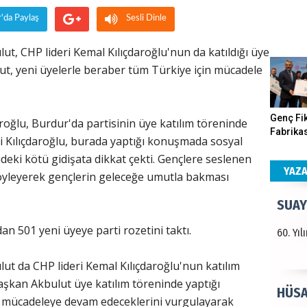
r'da Paylaş
Sesli Dinle
Haka
ut, CHP lideri Kemal Kılıçdaroğlu'nun da katıldığı üye
Görün
ut, yeni üyelerle beraber tüm Türkiye için mücadele
ALI 
Genç Fik
oğlu, Burdur'da partisinin üye katılım töreninde
Fabrikas
i Kılıçdaroğlu, burada yaptığı konuşmada sosyal
Türkiy
Program
ki kötü gidişata dikkat çekti. Gençlere seslenen
kazanır
Gerçekle
YAZ
i söyleyerek gençlerin geleceğe umutla bakması
SUAY
n 501 yeni üyeye parti rozetini taktı.
60. Yı
ut da CHP lideri Kemal Kılıçdaroğlu'nun katılım
aşkan Akbulut üye katılım töreninde yaptığı
HÜSA
e mücadeleye devam edeceklerini vurgulayarak