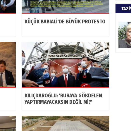
Türkiy
TAZİ
kazanır
KÜÇÜK BABIALİ'DE BÜYÜK PROTESTO
SUAY
60. Yı
HÜSA
Kapkara
KILIÇDAROĞLU: 'BURAYA GÖKDELEN
YAPTIRMAYACAKSIN DEĞİL Mİ?'
ŞAYA
İade mi