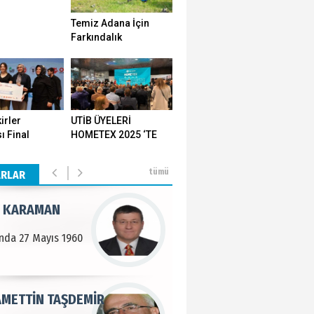
Temiz Adana İçin
n SOYSAL
Farkındalık
Seferberliği…
en Köy
BEKTAN
irler
UTİB ÜYELERİ
ı Final
HOMETEX 2025 ‘TE
e tarımla para
ı Yozgat'ta
GÖVDE GÖSTERİSİ
..
ştirildi
YAPTI
tümü
ARLAR
 KARAMAN
lında 27 Mayıs 1960
METTİN TAŞDEMİR