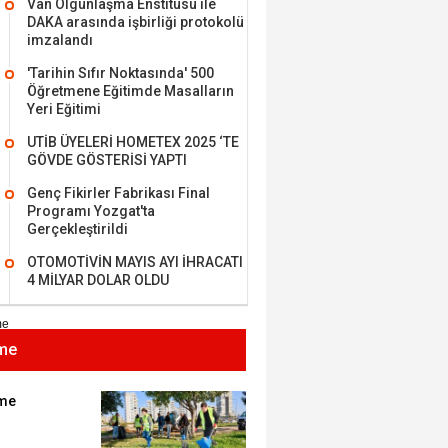
Van Olgunlaşma Enstitüsü ile
DAKA arasında işbirliği protokolü
imzalandı
'Tarihin Sıfır Noktasında' 500
Öğretmene Eğitimde Masalların
MEHMET ÖZDEMİR
Yeri Eğitimi
UTİB ÜYELERİ HOMETEX 2025 ‘TE
i Bilim İnsanı Tosun
GÖVDE GÖSTERİSİ YAPTI
lu'na Saygı..
Genç Fikirler Fabrikası Final
Programı Yozgat'ta
Gerçekleştirildi
ET BULUZ
OTOMOTİVİN MAYIS AYI İHRACATI
I - Sağlık turizminde
4 MİLYAR DOLAR OLDU
 başarı…
me
K KEMAL ZEYBEK
miz: Ulusumuz:
umuz..