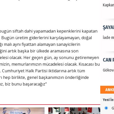
Kapkara
ŞAYA
 bugün siftah dahi yapamadan kepenklerini kapatan
. Bugün üretim giderlerini karşılayamayan, doğal
İade mi
ı malı aynı fiyattan alamayan sanayicilerin
ğini artık başka bir ülkede aramasına son
elesi olacak. Her geçen gün, ay sonunu getiremeyen
CAN 
rimizin, memurlarımızın mücadelesi olacak. Kısacası bu
Gökova
 Cumhuriyet Halk Partisi iktidarına artık tüm
arı hep birlikte, genel başkanımızın önderliğinde
ğız, biz bunu başaracağız"
ANK
Dr. 
Yeni İ
Değerl
Terzioğ
G