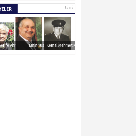
e tarımla para
tümü
YELER
..
 KARAMAN
lında 27 Mayıs 1960
Şerife Ahmet
Emin Yusuf
Kemal Mehmet Kanmaz
METTİN TAŞDEMİR
sın 12 Eylül..
N ERCAN
 etsek!..