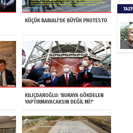
Türkiy
TAZİ
kazanır
KÜÇÜK BABIALİ'DE BÜYÜK PROTESTO
SUAY
60. Yı
HÜSA
Kapkara
KILIÇDAROĞLU: 'BURAYA GÖKDELEN
YAPTIRMAYACAKSIN DEĞİL Mİ?'
ŞAYA
İade mi