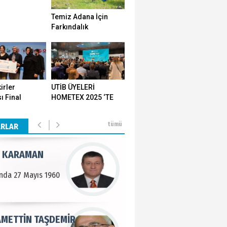
Temiz Adana İçin
n SOYSAL
Farkındalık
Seferberliği…
en Köy
BEKTAN
irler
UTİB ÜYELERİ
ı Final
HOMETEX 2025 ‘TE
e tarımla para
ı Yozgat'ta
GÖVDE GÖSTERİSİ
..
ştirildi
YAPTI
tümü
ARLAR
 KARAMAN
lında 27 Mayıs 1960
METTİN TAŞDEMİR