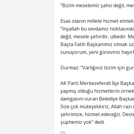
“Bizim meselemiz şahsi değil, mes
Esas olanın millete hizmet etm
“İnşallah bu sevdamız noktasında
değil, mesele şehirdir, ülkedir.
Başta Fatih Başkanımız olmak üz
sunuyorum, yeni göreviniz hayırl
Durmaz: "Varlığınız bizim için gu
AK Parti Merkezefendi İlçe Başk
yapmış olduğu hizmetlerin örnek 
damgasını vuran Belediye Başkan
Size çok müteşekkiriz, Allah razı
şehrimize, hizmet edeceğiz. Dest
şüphemiz yok” dedi.