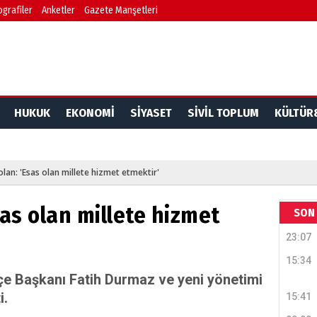
ografiler
Anketler
Gazete Manşetleri
HUKUK
EKONOMİ
SİYASET
SİVİL TOPLUM
KÜLTÜR
lan: 'Esas olan millete hizmet etmektir'
as olan millete hizmet
SON 
23:07
15:34
çe Başkanı Fatih Durmaz ve yeni yönetimi
i.
15:41