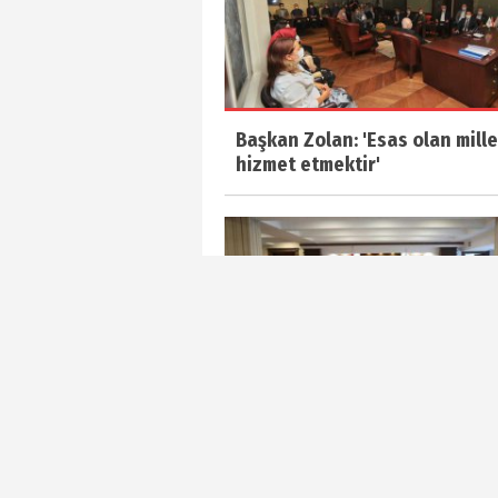
Başkan Zolan: 'Esas olan mill
hizmet etmektir'
AK Parti Oltu Teşkilatından, 
Sekmen'e ziyaret