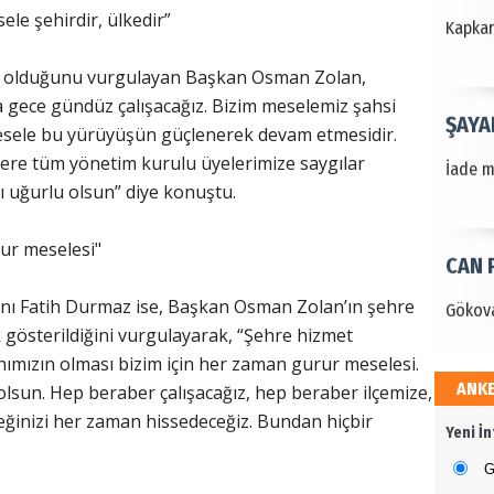
ele şehirdir, ülkedir”
Kapkara
ek olduğunu vurgulayan Başkan Osman Zolan,
 gece gündüz çalışacağız. Bizim meselemiz şahsi
ŞAYA
 Mesele bu yürüyüşün güçlenerek devam etmesidir.
ere tüm yönetim kurulu üyelerimize saygılar
İade mi
ı uğurlu olsun” diye konuştu.
rur meselesi"
CAN 
Gökova
anı Fatih Durmaz ise, Başkan Osman Zolan’ın şehre
gösterildiğini vurgulayarak, “Şehre hizmet
ımızın olması bizim için her zaman gurur meselesi.
ANK
 olsun. Hep beraber çalışacağız, hep beraber ilçemize,
Dr. 
eğinizi her zaman hissedeceğiz. Bundan hiçbir
Yeni İ
Değerl
Terzioğ
G