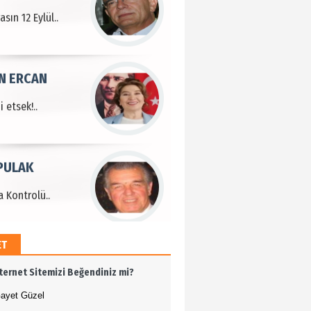
sın 12 Eylül..
N ERCAN
 etsek!..
PULAK
 Kontrolü..
ET
MEHMET ÖZDEMİR
nternet Sitemizi Beğendiniz mi?
i Bilim İnsanı Tosun
lu'na Saygı..
ayet Güzel