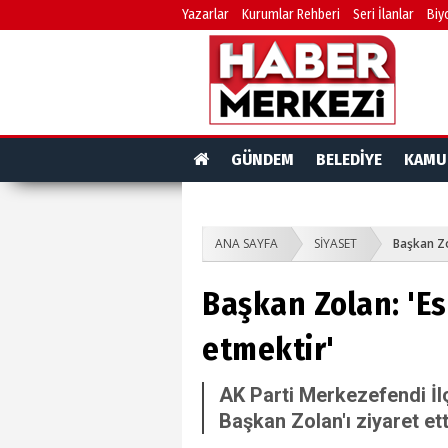
Yazarlar
Kurumlar Rehberi
Seri İlanlar
Biy
GÜNDEM
BELEDİYE
KAMU
ANA SAYFA
SİYASET
Başkan Zo
Başkan Zolan: 'Es
etmektir'
AK Parti Merkezefendi İl
Başkan Zolan'ı ziyaret ett