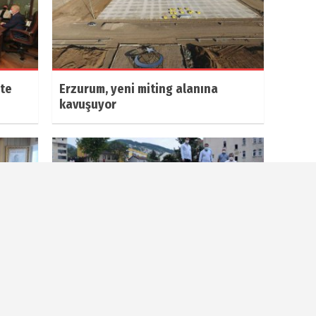
ete
Erzurum, yeni miting alanına
kavuşuyor
Başkan
Bursa'da gündem, yıkılan okulların
yeniden yapılmaması