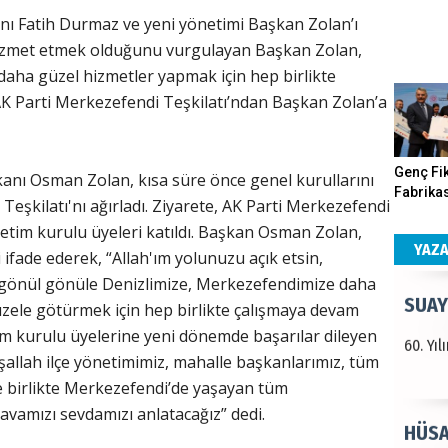
nı Fatih Durmaz ve yeni yönetimi Başkan Zolan’ı
Haka
e hizmet etmek olduğunu vurgulayan Başkan Zolan,
aha güzel hizmetler yapmak için hep birlikte
Görün
AK Parti Merkezefendi Teşkilatı’ndan Başkan Zolan’a
ALI 
Genç Fik
anı Osman Zolan, kısa süre önce genel kurullarını
Fabrikas
Teşkilatı'nı ağırladı. Ziyarete, AK Parti Merkezefendi
Türkiy
Program
etim kurulu üyeleri katıldı. Başkan Osman Zolan,
kazanır
Gerçekle
YAZ
fade ederek, “Allah'ım yolunuzu açık etsin,
le, gönül gönüle Denizlimize, Merkezefendimize daha
SUAY
zele götürmek için hep birlikte çalışmaya devam
im kurulu üyelerine yeni dönemde başarılar dileyen
60. Yı
şallah ilçe yönetimimiz, mahalle başkanlarımız, tüm
e birlikte Merkezefendi’de yaşayan tüm
vamızı sevdamızı anlatacağız” dedi.
HÜSA