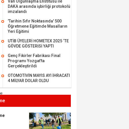
Van Olgunlaşma Enstitüsü ile
DAKA arasında işbirliği protokolü
imzalandı
'Tarihin Sıfır Noktasında' 500
Öğretmene Eğitimde Masalların
MEHMET ÖZDEMİR
Yeri Eğitimi
UTİB ÜYELERİ HOMETEX 2025 ‘TE
i Bilim İnsanı Tosun
GÖVDE GÖSTERİSİ YAPTI
lu'na Saygı..
Genç Fikirler Fabrikası Final
Programı Yozgat'ta
Gerçekleştirildi
ET BULUZ
OTOMOTİVİN MAYIS AYI İHRACATI
I - Sağlık turizminde
4 MİLYAR DOLAR OLDU
 başarı…
me
K KEMAL ZEYBEK
miz: Ulusumuz:
umuz..