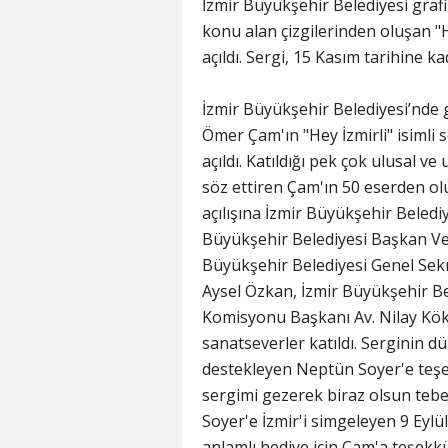
İzmir Büyükşehir Belediyesi grafi
konu alan çizgilerinden oluşan "
açıldı. Sergi, 15 Kasım tarihine ka
İzmir Büyükşehir Belediyesi’nde 
Ömer Çam'ın "Hey İzmirli" isimli
açıldı. Katıldığı pek çok ulusal v
söz ettiren Çam'ın 50 eserden olu
açılışına İzmir Büyükşehir Beled
Büyükşehir Belediyesi Başkan Ve
Büyükşehir Belediyesi Genel Sek
Aysel Özkan, İzmir Büyükşehir Bel
Komisyonu Başkanı Av. Nilay Kökkı
sanatseverler katıldı. Serginin d
destekleyen Neptün Soyer'e teş
sergimi gezerek biraz olsun te
Soyer'e İzmir'i simgeleyen 9 Eylü
anlamlı hediye için Çam'a teşekk