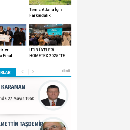
Temiz Adana İçin
n SOYSAL
Farkındalık
Seferberliği…
en Köy
BEKTAN
irler
UTİB ÜYELERİ
ı Final
HOMETEX 2025 ‘TE
e tarımla para
ı Yozgat'ta
GÖVDE GÖSTERİSİ
..
ştirildi
YAPTI
tümü
ARLAR
 KARAMAN
lında 27 Mayıs 1960
METTİN TAŞDEMİR