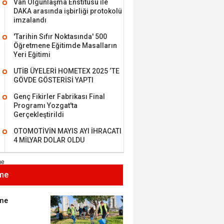
Van Olgunlaşma Enstitüsü ile
DAKA arasında işbirliği protokolü
imzalandı
'Tarihin Sıfır Noktasında' 500
Öğretmene Eğitimde Masalların
MEHMET ÖZDEMİR
Yeri Eğitimi
UTİB ÜYELERİ HOMETEX 2025 ‘TE
i Bilim İnsanı Tosun
GÖVDE GÖSTERİSİ YAPTI
lu'na Saygı..
Genç Fikirler Fabrikası Final
Programı Yozgat'ta
Gerçekleştirildi
ET BULUZ
OTOMOTİVİN MAYIS AYI İHRACATI
I - Sağlık turizminde
4 MİLYAR DOLAR OLDU
 başarı…
me
K KEMAL ZEYBEK
miz: Ulusumuz:
umuz..