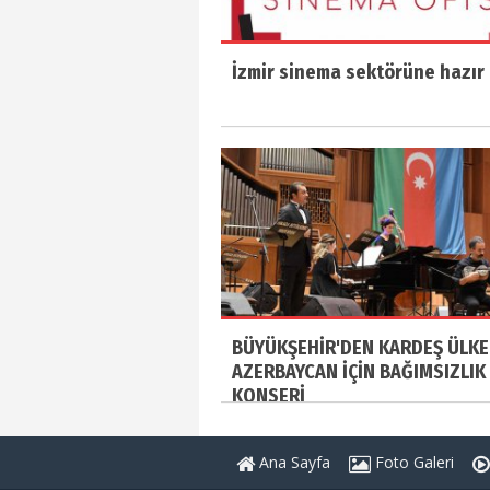
İzmir sinema sektörüne hazır
BÜYÜKŞEHİR'DEN KARDEŞ ÜLKE
AZERBAYCAN İÇİN BAĞIMSIZLIK
KONSERİ
Ana Sayfa
Foto Galeri