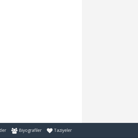
ler
Biyografiler
Taziyeler