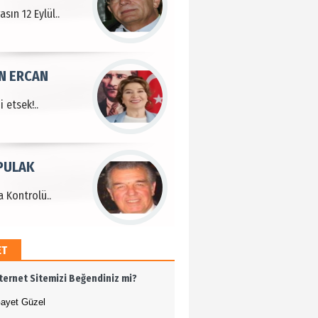
sın 12 Eylül..
N ERCAN
 etsek!..
PULAK
 Kontrolü..
ET
MEHMET ÖZDEMİR
nternet Sitemizi Beğendiniz mi?
i Bilim İnsanı Tosun
lu'na Saygı..
ayet Güzel