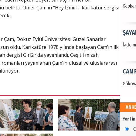
Kapkara
u belirtti. Ömer Çam'ın "Hey İzmirli" karikatür sergisi
ecek.
ŞAYA
r Çam, Dokuz Eylül Üniversitesi Güzel Sanatlar
İade mi
un oldu. Karikatüre 1978 yılında başlayan Çam’ın ilk
 dergisi GırGır’da yayımlandı. Çeşitli mizah
gi romanları yayımlanan Çam’ın ulusal ve uluslararası
ulunuyor.
CAN 
Gökova
ANK
Dr. 
Yeni İ
Değerl
Terzioğ
G