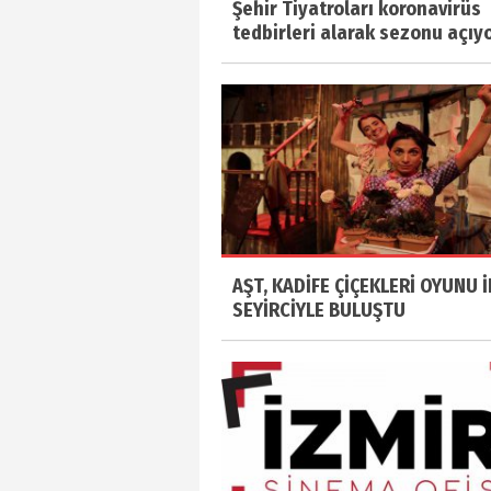
Şehir Tiyatroları koronavirüs
tedbirleri alarak sezonu açıy
AŞT, KADİFE ÇİÇEKLERİ OYUNU İ
SEYİRCİYLE BULUŞTU