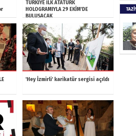
TÜRKİYE İLK ATATÜRK
Türkiy
or
HOLOGRAMIYLA 29 EKİM'DE
TAZİ
kazanır
BULUŞACAK
SUAY
60. Yı
HÜSA
LE
'Hey İzmirli' karikatür sergisi açıldı
Kapkara
ŞAYA
İade mi