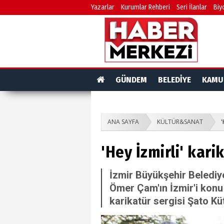
Yazarlar
Kurumlar Rehberi
Seri İlanlar
Biy
GÜNDEM
BELEDİYE
KAMU
ANA SAYFA
KÜLTÜR&SANAT
'
'Hey İzmirli' kari
İzmir Büyükşehir Belediye
Ömer Çam'ın İzmir'i konu 
karikatür sergisi Şato Kü