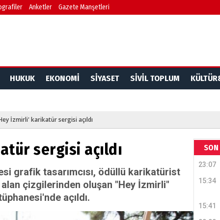
ografiler
Anketler
Gazete Manşetleri
HUKUK
EKONOMİ
SİYASET
SİVİL TOPLUM
KÜLTÜR
Hey İzmirli' karikatür sergisi açıldı
katür sergisi açıldı
SON 
23:07
si grafik tasarımcısı, ödüllü karikatürist
15:34
alan çizgilerinden oluşan "Hey İzmirli"
tüphanesi'nde açıldı.
15:41