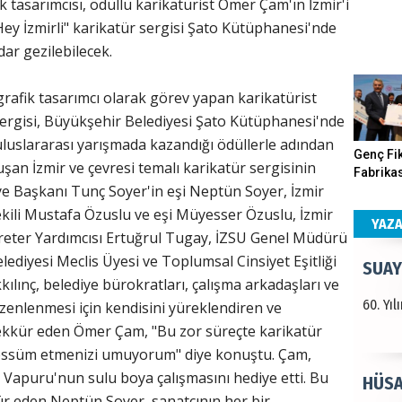
k tasarımcısı, ödüllü karikatürist Ömer Çam'ın İzmir'i
Hey İzmirli" karikatür sergisi Şato Kütüphanesi'nde
Haka
dar gezilebilecek.
Görün
grafik tasarımcı olarak görev yapan karikatürist
 sergisi, Büyükşehir Belediyesi Şato Kütüphanesi'nde
e uluslararası yarışmada kazandığı ödüllerle adından
ALI 
Genç Fik
şan İzmir ve çevresi temalı karikatür sergisinin
Fabrikas
iye Başkanı Tunç Soyer'in eşi Neptün Soyer, İzmir
Türkiy
Program
kazanır
Gerçekle
kili Mustafa Özuslu ve eşi Müyesser Özuslu, İzmir
YAZ
reter Yardımcısı Ertuğrul Tugay, İZSU Genel Müdürü
ediyesi Meclis Üyesi ve Toplumsal Cinsiyet Eşitliği
SUAY
lınç, belediye bürokratları, çalışma arkadaşları ve
60. Yı
üzenlenmesi için kendisini yüreklendiren ve
ekkür eden Ömer Çam, "Bu zor süreçte karikatür
bessüm etmenizi umuyorum" diye konuştu. Çam,
l Vapuru'nun sulu boya çalışmasını hediye etti. Bu
HÜSA
ür eden Neptün Soyer, sanatçının her bir