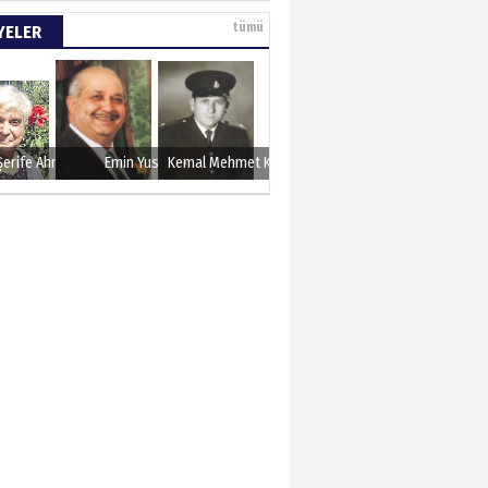
e tarımla para
tümü
YELER
..
 KARAMAN
lında 27 Mayıs 1960
Şerife Ahmet
Emin Yusuf
Kemal Mehmet Kanmaz
METTİN TAŞDEMİR
sın 12 Eylül..
N ERCAN
 etsek!..