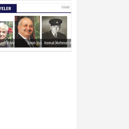
e tarımla para
tümü
YELER
..
 KARAMAN
lında 27 Mayıs 1960
Şerife Ahmet
Emin Yusuf
Kemal Mehmet Kanmaz
METTİN TAŞDEMİR
sın 12 Eylül..
N ERCAN
 etsek!..