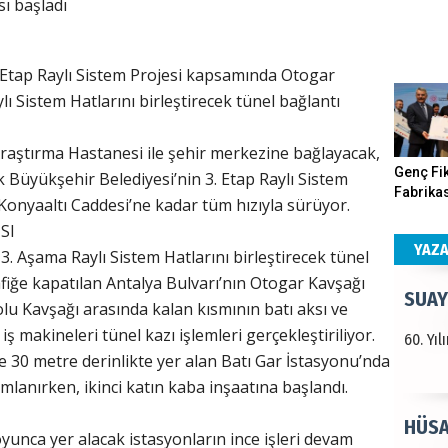
ı başladı
Haka
 Etap Raylı Sistem Projesi kapsamında Otogar
Görün
lı Sistem Hatlarını birleştirecek tünel bağlantı
Araştırma Hastanesi ile şehir merkezine bağlayacak,
ALI 
Genç Fik
ek Büyükşehir Belediyesi’nin 3. Etap Raylı Sistem
Fabrikas
Konyaaltı Caddesi’ne kadar tüm hızıyla sürüyor.
Türkiy
Program
SI
kazanır
Gerçekle
YAZ
3. Aşama Raylı Sistem Hatlarını birleştirecek tünel
rafiğe kapatılan Antalya Bulvarı’nın Otogar Kavşağı
SUAY
olu Kavşağı arasında kalan kısmının batı aksı ve
ş makineleri tünel kazı işlemleri gerçekleştiriliyor.
60. Yı
ve 30 metre derinlikte yer alan Batı Gar İstasyonu’nda
mlanırken, ikinci katın kaba inşaatına başlandı.
HÜSA
yunca yer alacak istasyonların ince işleri devam