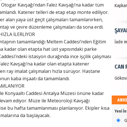
 Otogar Kavşağı’ndan Falez Kavşağı’na kadar tüm
Kapkara
mlandı. Katener telleri de etap etap monte ediliyor.
er alan yaya üst geçit çalışmaları tamamlanırken,
ajı ve çevre düzenleme çalışmaları da sona erdi.
ŞAYA
IZLA İLERLİYOR
ntajının tamamlandığı Meltem Caddesi’nden Eğitim
İade mi
a kadar olan etapta hat üst yapısındaki parke
addesi’ndeki istasyon durağında ince işçilik çalışması
Falez Kavşağı’na kadar olan etapta katener
CAN 
en ray imalat çalışmaları hızla sürüyor. Hastane
onun kaba inşaatı da tamamlandı.
Gökova
MAMLANIYOR
ile Konyaaltı Caddesi Antalya Müzesi önüne kadar
ANK
 devam ediyor. Müze ile Meteoroloji Kavşağı
Dr. 
n ise bu hafta tamamlanması planlanıyor. Ekipler kısa
Yeni İ
Değerl
ışmalarına da başlayacak.
Terzioğ
G