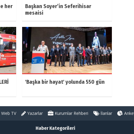
ze her
Başkan Soyer’in Seferihisar
mesaisi
LERİ
'Başka bir hayat' yolunda 550 gün
Web TV
Yazarlar
Kurumlar Rehberi
İlanlar
Anket
Haber Kategorileri