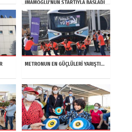
İMAMOĞLU'NUN STARTIYLA BAŞLADI
R
METRONUN EN GÜÇLÜLERİ YARIŞTI…