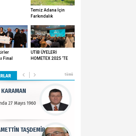
Temiz Adana İçin
n SOYSAL
Farkındalık
Seferberliği…
en Köy
BEKTAN
irler
UTİB ÜYELERİ
ı Final
HOMETEX 2025 ‘TE
e tarımla para
ı Yozgat'ta
GÖVDE GÖSTERİSİ
..
ştirildi
YAPTI
tümü
ARLAR
 KARAMAN
lında 27 Mayıs 1960
METTİN TAŞDEMİR