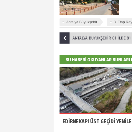
Antalya Büyükşehir
3. Etap Ray
ANTALYA BÜYÜKŞEHİR 81 İLDE 81 OKULA MUZ
BU HABERİ OKUYANLAR BUNLARI
EDİRNEKAPI ÜST GEÇİDİ YENİLE