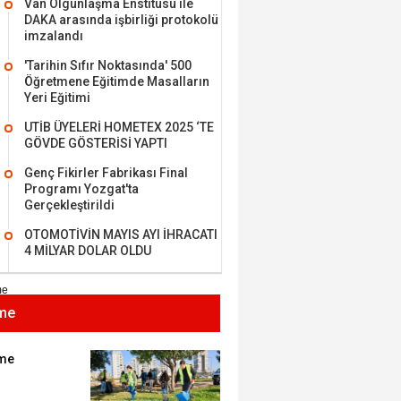
Van Olgunlaşma Enstitüsü ile
DAKA arasında işbirliği protokolü
imzalandı
'Tarihin Sıfır Noktasında' 500
Öğretmene Eğitimde Masalların
MEHMET ÖZDEMİR
Yeri Eğitimi
UTİB ÜYELERİ HOMETEX 2025 ‘TE
i Bilim İnsanı Tosun
GÖVDE GÖSTERİSİ YAPTI
lu'na Saygı..
Genç Fikirler Fabrikası Final
Programı Yozgat'ta
Gerçekleştirildi
ET BULUZ
OTOMOTİVİN MAYIS AYI İHRACATI
I - Sağlık turizminde
4 MİLYAR DOLAR OLDU
 başarı…
me
K KEMAL ZEYBEK
miz: Ulusumuz:
umuz..