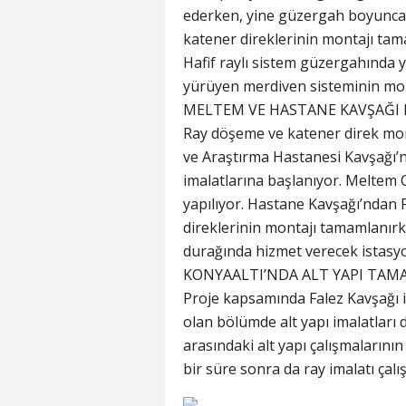
ederken, yine güzergah boyunca
katener direklerinin montajı tama
Hafif raylı sistem güzergahında y
yürüyen merdiven sisteminin mont
MELTEM VE HASTANE KAVŞAĞI H
Ray döşeme ve katener direk mo
ve Araştırma Hastanesi Kavşağı’n
imalatlarına başlanıyor. Meltem C
yapılıyor. Hastane Kavşağı’ndan 
direklerinin montajı tamamlanırk
durağında hizmet verecek istasy
KONYAALTI’NDA ALT YAPI TA
Proje kapsamında Falez Kavşağı 
olan bölümde alt yapı imalatları
arasındaki alt yapı çalışmalarını
bir süre sonra da ray imalatı çal