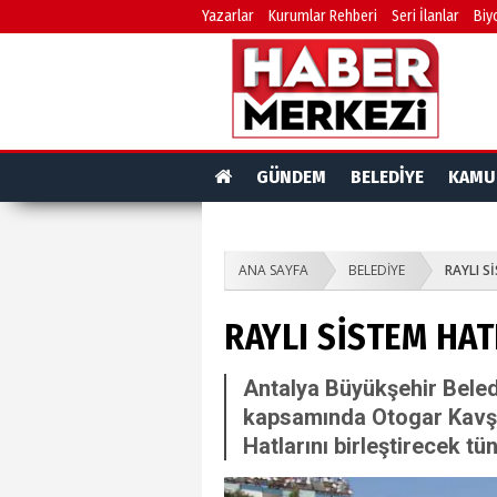
Yazarlar
Kurumlar Rehberi
Seri İlanlar
Biy
GÜNDEM
BELEDİYE
KAMU
ANA SAYFA
BELEDİYE
RAYLI S
RAYLI SİSTEM HAT
Antalya Büyükşehir Beledi
kapsamında Otogar Kavşağ
Hatlarını birleştirecek tü