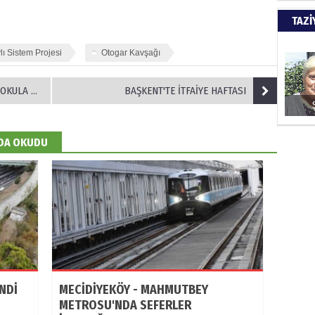
Türkiy
TAZİ
kazanır
lı Sistem Projesi
Otogar Kavşağı
SUAY
 GÖNDERDİ
BAŞKENT'TE İTFAİYE HAFTASI
60. Yı
 DA OKUDU
HÜSA
Kapkara
ŞAYA
İade mi
NDİ
MECİDİYEKÖY - MAHMUTBEY
METROSU'NDA SEFERLER