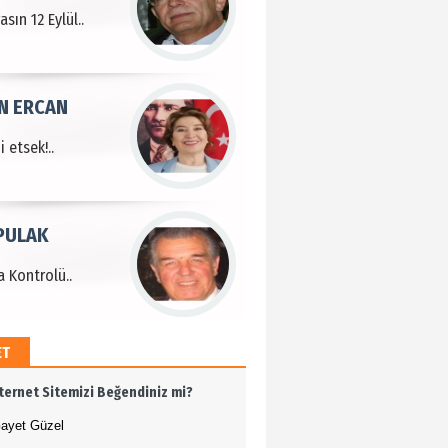
sın 12 Eylül..
N ERCAN
 etsek!..
PULAK
 Kontrolü..
ET
MEHMET ÖZDEMİR
nternet Sitemizi Beğendiniz mi?
i Bilim İnsanı Tosun
lu'na Saygı..
ayet Güzel