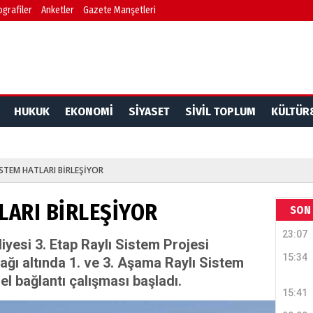
ografiler
Anketler
Gazete Manşetleri
HUKUK
EKONOMİ
SİYASET
SİVİL TOPLUM
KÜLTÜR
İSTEM HATLARI BİRLEŞİYOR
LARI BİRLEŞİYOR
SON 
23:07
yesi 3. Etap Raylı Sistem Projesi
15:34
ı altında 1. ve 3. Aşama Raylı Sistem
nel bağlantı çalışması başladı.
15:41