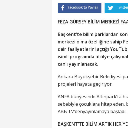
Facebook'ta Paylaş
Twitte
FEZA GÜRSEY BİLİM MERKEZİ FA
Başkent’te bilim parklardan sonra
merkezi olma özelliğine sahip F
dair faaliyetlerini açtığı YouTu
isimli programda atölye çalışma
canlı yayınlanacak.
Ankara Büyükşehir Belediyesi pan
projeleri hayata geçiriyor.
ANFA bünyesinde Altınpark’ta hi
sebebiyle çocuklara hitap eden, b
ABB TV’denyayınlamaya başladı.
BAŞKENT’TE BİLİM ARTIK HER Y