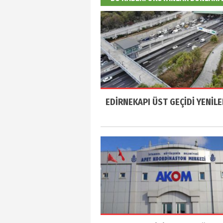
EDİRNEKAPI ÜST GEÇİDİ YENİLE