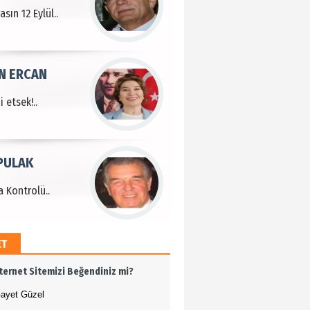
sın 12 Eylül..
N ERCAN
 etsek!..
PULAK
 Kontrolü..
ET
MEHMET ÖZDEMİR
nternet Sitemizi Beğendiniz mi?
i Bilim İnsanı Tosun
lu'na Saygı..
ayet Güzel