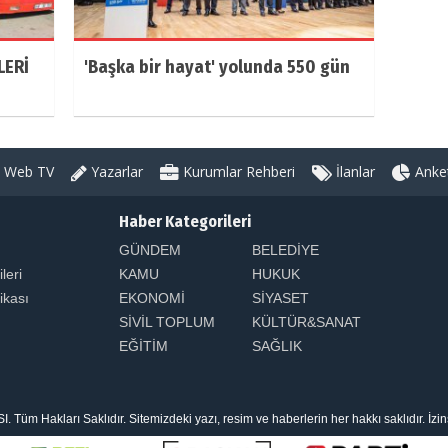
LERİ
'Başka bir hayat' yolunda 550 gün
Web TV
Yazarlar
Kurumlar Rehberi
İlanlar
Anket
Haber Kategorileri
GÜNDEM
BELEDİYE
ileri
KAMU
HUKUK
tikası
EKONOMİ
SİYASET
SİVİL TOPLUM
KÜLTÜR&SANAT
EĞİTİM
SAĞLIK
 Hakları Saklıdır. Sitemizdeki yazı, resim ve haberlerin her hakkı saklıdır. İzi