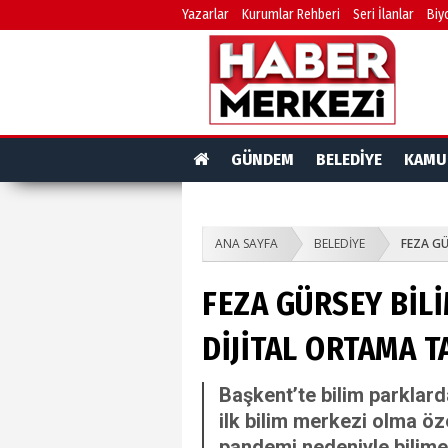
Yazarlar
Kurumlar Rehberi
Seri İlanlar
Biy
GÜNDEM
BELEDİYE
KAMU
ANA SAYFA
BELEDİYE
FEZA GÜ
FEZA GÜRSEY BİLİ
DİJİTAL ORTAMA T
Başkent’te bilim parklarda
ilk bilim merkezi olma öz
pandemi nedeniyle bilime 