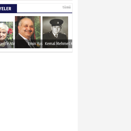
e tarımla para
tümü
YELER
..
 KARAMAN
lında 27 Mayıs 1960
Şerife Ahmet
Emin Yusuf
Kemal Mehmet Kanmaz
METTİN TAŞDEMİR
sın 12 Eylül..
N ERCAN
 etsek!..