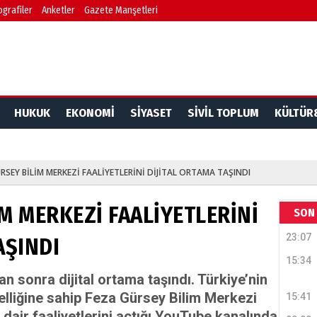
ografiler
Anketler
Gazete Manşetleri
HUKUK
EKONOMİ
SİYASET
SİVİL TOPLUM
KÜLTÜR
RSEY BİLİM MERKEZİ FAALİYETLERİNİ DİJİTAL ORTAMA TAŞINDI
M MERKEZİ FAALİYETLERİNİ
SON 
23:07
AŞINDI
15:34
n sonra dijital ortama taşındı. Türkiye’nin
elliğine sahip Feza Gürsey Bilim Merkezi
15:41
dair faaliyetlerini açtığı YouTube kanalında