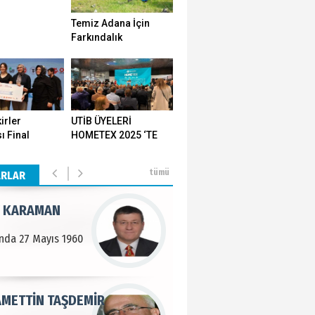
Temiz Adana İçin
n SOYSAL
Farkındalık
Seferberliği…
en Köy
BEKTAN
irler
UTİB ÜYELERİ
ı Final
HOMETEX 2025 ‘TE
e tarımla para
ı Yozgat'ta
GÖVDE GÖSTERİSİ
..
ştirildi
YAPTI
tümü
ARLAR
 KARAMAN
lında 27 Mayıs 1960
METTİN TAŞDEMİR