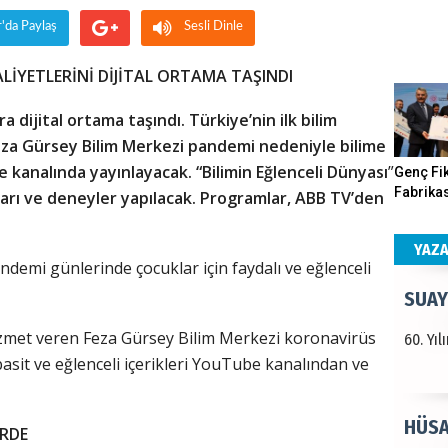
r'da Paylaş
Sesli Dinle
Haka
ALİYETLERİNİ DİJİTAL ORTAMA TAŞINDI
Görün
 dijital ortama taşındı. Türkiye’nin ilk bilim
eza Gürsey Bilim Merkezi pandemi nedeniyle bilime
ALI 
be kanalında yayınlayacak.
“Bilimin Eğlenceli Dünyası
”
Genç Fik
Fabrikas
ları ve deneyler yapılacak. Programlar, ABB TV’den
Türkiy
Program
kazanır
Gerçekle
YAZ
demi günlerinde çocuklar için faydalı ve eğlenceli
SUAY
zmet veren Feza Gürsey Bilim Merkezi koronavirüs
60. Yı
asit ve eğlenceli içerikleri YouTube kanalından ve
HÜSA
ERDE