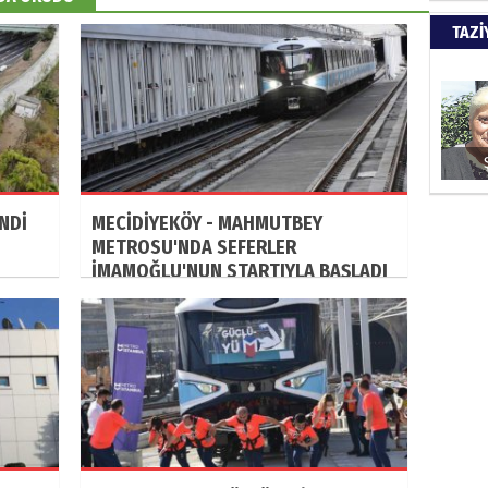
Türkiy
TAZİ
kazanır
SUAY
60. Yı
NDİ
MECİDİYEKÖY - MAHMUTBEY
METROSU'NDA SEFERLER
HÜSA
İMAMOĞLU'NUN STARTIYLA BAŞLADI
Kapkara
ŞAYA
İade mi