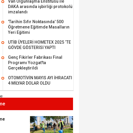
Van Olgunlaşma Enstitüsü ile
DAKA arasında işbirliği protokolü
imzalandı
'Tarihin Sıfır Noktasında' 500
Öğretmene Eğitimde Masalların
MEHMET ÖZDEMİR
Yeri Eğitimi
UTİB ÜYELERİ HOMETEX 2025 ‘TE
i Bilim İnsanı Tosun
GÖVDE GÖSTERİSİ YAPTI
lu'na Saygı..
Genç Fikirler Fabrikası Final
Programı Yozgat'ta
Gerçekleştirildi
ET BULUZ
OTOMOTİVİN MAYIS AYI İHRACATI
I - Sağlık turizminde
4 MİLYAR DOLAR OLDU
 başarı…
me
K KEMAL ZEYBEK
miz: Ulusumuz:
umuz..