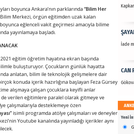
Kapkara
ayları boyunca Ankara’nın parklarında
“Bilim Her
n Bilim Merkezi, örgün eğitimden uzak kalan
 boyunca eğlenceli vakit geçirmesi amacıyla bilime
ŞAYA
ında yayınlamaya başladı.
İade mi
LANACAK
-2021 eğitim öğretim hayatına ekran başında
bilimle buluşturuyor. Çocukların günlük hayatta
CAN 
ığında anlatan, bilim ile teknolojik gelişmelere dair
birçok konuda içerik hazırlığına başlayan Feza Gürsey
Gökova
ime alışmaya çalışan çocuklara keyifli anlar
de verilen eğitimlere paralel olarak gitmeye ve
tölye çalışmalarıyla desteklemeye özen
ANK
Dr. 
nyası”
isimli programda atölye çalışmaları ve deneyler
Yeni İ
ezi’nin Youtube kanalında yayınladığı içerikler aynı
Değerl
Terzioğ
G
lecek.