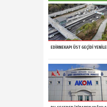
EDİRNEKAPI ÜST GEÇİDİ YENİLE