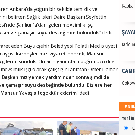
Kapkara
ren Ankara'da yoğun bir şekilde temizlik ve
nı belirten Sağlık İşleri Daire Başkanı Seyfettin
esi’nde Şanlıurfa’dan gelen mevsimlik işçi
ŞAYA
ktan ve çamaşır suyu desteğinde bulunduk”
dedi.
İade mi
ziyaret eden Büyükşehir Belediyesi Polatlı Meclis üyesi
ım işçisi kardeşlerimizi ziyaret ederek, Mansur
vgilerini sunduk. Onların yanında olduğumuzu dile
a mevsimlik işçi olarak çalıştığını anlatan Ömer Damar
CAN 
e Başkanımız yemek yardımından sonra şimdi de
Gökova
ve çamaşır suyu desteğinde bulundu. Bizlere her
 Mansur Yavaş’a teşekkür ederim”
dedi.
ANK
Dr. 
Yeni İ
Değerl
Terzioğ
G