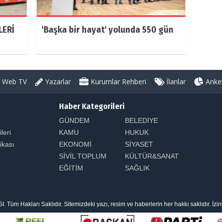
LERİ
'Başka bir hayat' yolunda 550 gün
Web TV
Yazarlar
Kurumlar Rehberi
İlanlar
Anket
Haber Kategorileri
GÜNDEM
BELEDİYE
ileri
KAMU
HUKUK
tikası
EKONOMİ
SİYASET
SİVİL TOPLUM
KÜLTÜR&SANAT
EĞİTİM
SAĞLIK
 Hakları Saklıdır. Sitemizdeki yazı, resim ve haberlerin her hakkı saklıdır. İzi