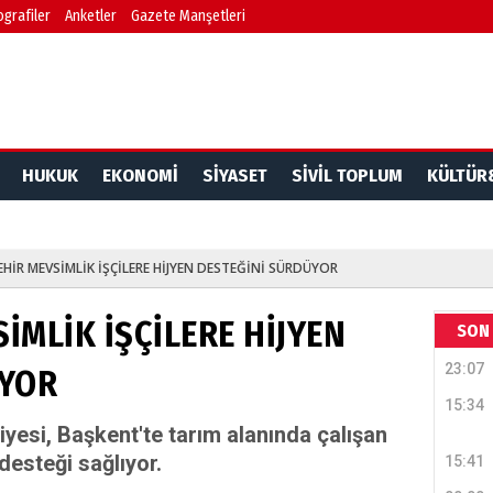
ografiler
Anketler
Gazete Manşetleri
HUKUK
EKONOMİ
SİYASET
SİVİL TOPLUM
KÜLTÜR
HİR MEVSİMLİK İŞÇİLERE HİJYEN DESTEĞİNİ SÜRDÜYOR
İMLİK İŞÇİLERE HİJYEN
SON 
23:07
ÜYOR
15:34
yesi, Başkent'te tarım alanında çalışan
desteği sağlıyor.
15:41