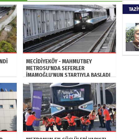
Türkiy
TAZİ
kazanır
SUAY
60. Yı
NDİ
MECİDİYEKÖY - MAHMUTBEY
METROSU'NDA SEFERLER
HÜSA
İMAMOĞLU'NUN STARTIYLA BAŞLADI
Kapkara
ŞAYA
İade mi