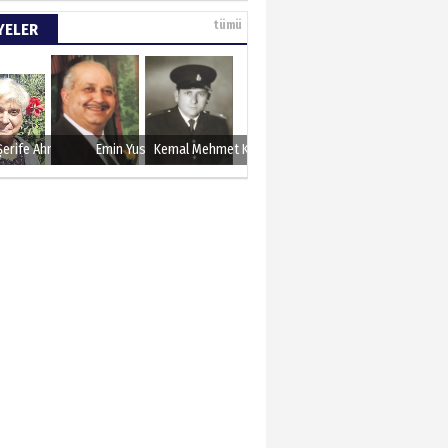
e tarımla para
tümü
YELER
..
 KARAMAN
lında 27 Mayıs 1960
Şerife Ahmet
Emin Yusuf
Kemal Mehmet Kanmaz
METTİN TAŞDEMİR
sın 12 Eylül..
N ERCAN
 etsek!..