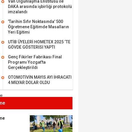
Van Olgunlaşma Enstitüsü ile
DAKA arasında işbirliği protokolü
imzalandı
'Tarihin Sıfır Noktasında' 500
Öğretmene Eğitimde Masalların
MEHMET ÖZDEMİR
Yeri Eğitimi
UTİB ÜYELERİ HOMETEX 2025 ‘TE
i Bilim İnsanı Tosun
GÖVDE GÖSTERİSİ YAPTI
lu'na Saygı..
Genç Fikirler Fabrikası Final
Programı Yozgat'ta
Gerçekleştirildi
ET BULUZ
OTOMOTİVİN MAYIS AYI İHRACATI
I - Sağlık turizminde
4 MİLYAR DOLAR OLDU
 başarı…
me
K KEMAL ZEYBEK
miz: Ulusumuz:
umuz..