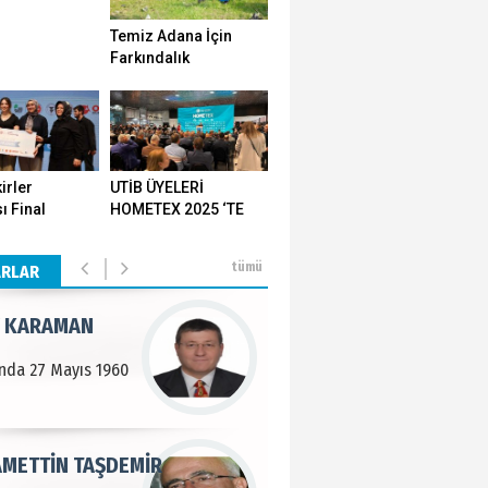
Temiz Adana İçin
n SOYSAL
Farkındalık
Seferberliği…
en Köy
BEKTAN
irler
UTİB ÜYELERİ
ı Final
HOMETEX 2025 ‘TE
e tarımla para
ı Yozgat'ta
GÖVDE GÖSTERİSİ
..
ştirildi
YAPTI
tümü
ARLAR
 KARAMAN
lında 27 Mayıs 1960
METTİN TAŞDEMİR