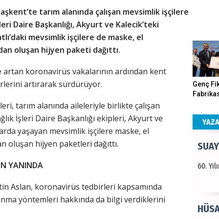
aşkent’te tarım alanında çalışan mevsimlik işçilere
Haka
leri Daire Başkanlığı, Akyurt ve Kalecik’teki
tlı’daki mevsimlik işçilere de maske, el
Görün
n oluşan hijyen paketi dağıttı.
e artan koronavirüs vakalarının ardından kent
ALI 
rlerini artırarak sürdürüyor.
Genç Fik
Fabrikas
Türkiy
Program
eri, tarım alanında aileleriyle birlikte çalışan
kazanır
Gerçekle
ğlık İşleri Daire Başkanlığı ekipleri, Akyurt ve
YAZ
rlarda yaşayan mevsimlik işçilere maske, el
 oluşan hijyen paketleri dağıttı.
SUAY
RİN YANINDA
60. Yı
ttin Aslan, koronavirüs tedbirleri kapsamında
unma yöntemleri hakkında da bilgi verdiklerini
HÜSA