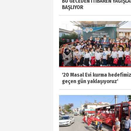
BU GECEDEN İTİBAREN YAĞIŞLA
BAŞLIYOR
'20 Masal Evi kurma hedefimi
geçen gün yaklaşıyoruz'