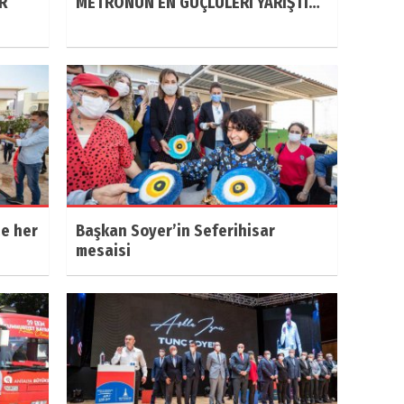
R
METRONUN EN GÜÇLÜLERİ YARIŞTI…
ze her
Başkan Soyer’in Seferihisar
mesaisi