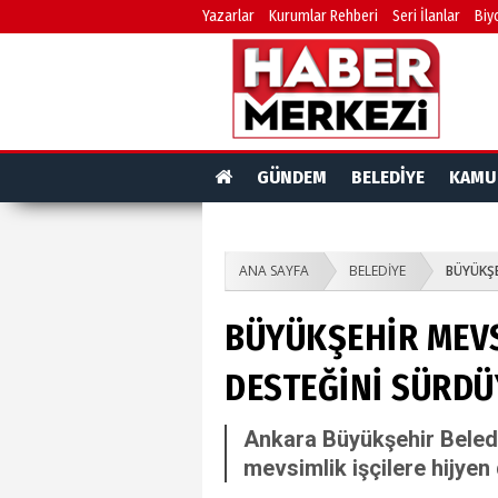
Yazarlar
Kurumlar Rehberi
Seri İlanlar
Biy
GÜNDEM
BELEDİYE
KAMU
ANA SAYFA
BELEDİYE
BÜYÜKŞE
BÜYÜKŞEHİR MEVS
DESTEĞİNİ SÜRD
Ankara Büyükşehir Beledi
mevsimlik işçilere hijyen 