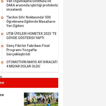
Van Olgunlaşma Enstitüsü ile
DAKA arasında işbirliği protokolü
imzalandı
'Tarihin Sıfır Noktasında' 500
Öğretmene Eğitimde Masalların
MEHMET ÖZDEMİR
Yeri Eğitimi
UTİB ÜYELERİ HOMETEX 2025 ‘TE
i Bilim İnsanı Tosun
GÖVDE GÖSTERİSİ YAPTI
lu'na Saygı..
Genç Fikirler Fabrikası Final
Programı Yozgat'ta
Gerçekleştirildi
ET BULUZ
OTOMOTİVİN MAYIS AYI İHRACATI
I - Sağlık turizminde
4 MİLYAR DOLAR OLDU
 başarı…
me
K KEMAL ZEYBEK
miz: Ulusumuz:
umuz..