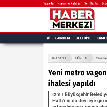
Yazarlar
Kurumlar Rehberi
Seri İlanlar
Biy
GÜNDEM
BELEDİYE
KAMU
ANA SAYFA
GÜNDEM
​Yeni me
​Yeni metro vagonl
ihalesi yapıldı
İzmir Büyükşehir Belediye
Hattı’nın da devreye girm
artacağını göz önüne ala