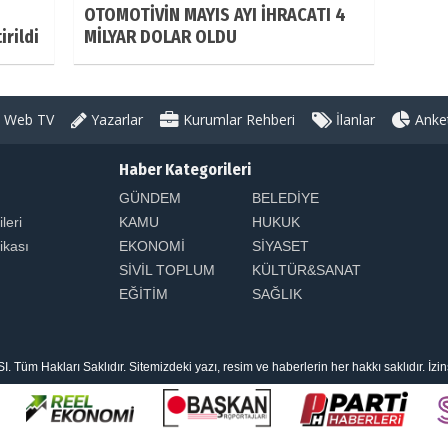
OTOMOTİVİN MAYIS AYI İHRACATI 4
rildi
MİLYAR DOLAR OLDU
Web TV
Yazarlar
Kurumlar Rehberi
İlanlar
Anket
Haber Kategorileri
GÜNDEM
BELEDİYE
ileri
KAMU
HUKUK
tikası
EKONOMİ
SİYASET
SİVİL TOPLUM
KÜLTÜR&SANAT
EĞİTİM
SAĞLIK
 Hakları Saklıdır. Sitemizdeki yazı, resim ve haberlerin her hakkı saklıdır. İzi