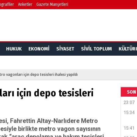
ografiler
Anketler
Gazete Manşetleri
HUKUK
EKONOMİ
SİYASET
SİVİL TOPLUM
KÜLTÜR
tro vagonları için depo tesisleri ihalesi yapıldı
arı için depo tesisleri
SON 
23:07
15:34
si, Fahrettin Altay-Narlıdere Metro
esiyle birlikte metro vagon sayısının
15:41
rak “araç depolama ve bakım tesisleri