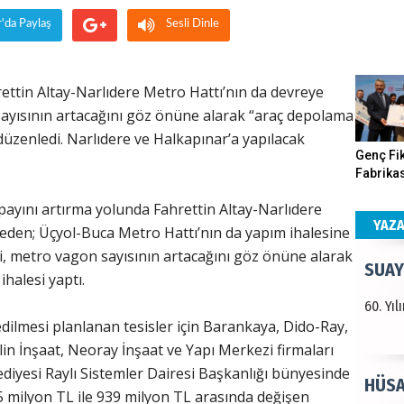
r'da Paylaş
Sesli Dinle
Haka
Görün
rettin Altay-Narlıdere Metro Hattı’nın da devreye
sayısının artacağını göz önüne alarak “araç depolama
 düzenledi. Narlıdere ve Halkapınar’a yapılacak
ALI 
Genç Fik
.
Fabrikas
Türkiy
Program
payını artırma yolunda Fahrettin Altay-Narlıdere
kazanır
Gerçekle
YAZ
eden; Üçyol-Buca Metro Hattı’nın da yapım ihalesine
i, metro vagon sayısının artacağını göz önüne alarak
SUAY
halesi yaptı.
60. Yı
dilmesi planlanan tesisler için Barankaya, Dido-Ray,
in İnşaat, Neoray İnşaat ve Yapı Merkezi firmaları
lediyesi Raylı Sistemler Dairesi Başkanlığı bünyesinde
HÜSA
 milyon TL ile 939 milyon TL arasında değişen