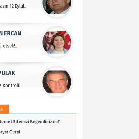
sın 12 Eylül..
N ERCAN
 etsek!..
PULAK
 Kontrolü..
ET
MEHMET ÖZDEMİR
nternet Sitemizi Beğendiniz mi?
i Bilim İnsanı Tosun
lu'na Saygı..
ayet Güzel