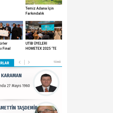
Temiz Adana İçin
n SOYSAL
Farkındalık
Seferberliği…
en Köy
BEKTAN
irler
UTİB ÜYELERİ
ı Final
HOMETEX 2025 ‘TE
e tarımla para
ı Yozgat'ta
GÖVDE GÖSTERİSİ
..
ştirildi
YAPTI
tümü
ARLAR
 KARAMAN
lında 27 Mayıs 1960
METTİN TAŞDEMİR