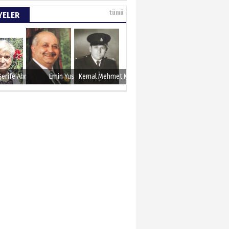
e tarımla para
tümü
YELER
..
 KARAMAN
lında 27 Mayıs 1960
Şerife Ahmet
Emin Yusuf
Kemal Mehmet Kanmaz
METTİN TAŞDEMİR
sın 12 Eylül..
N ERCAN
 etsek!..