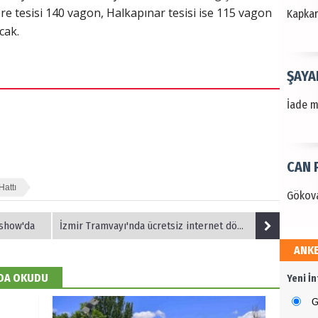
ere tesisi 140 vagon, Halkapınar tesisi ise 115 vagon
Kapkara
cak.
ŞAYA
İade mi
CAN 
Hattı
Gökova
oshow'da
İzmir Tramvayı'nda ücretsiz internet dönemi yarın başlıyor
ANK
Dr. 
 DA OKUDU
Yeni İ
Değerl
Terzioğ
G