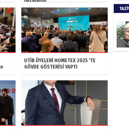
imzalandı
Türkiy
TAZİ
kazanır
SUAY
60. Yı
UTİB ÜYELERİ HOMETEX 2025 ‘TE
ın
GÖVDE GÖSTERİSİ YAPTI
HÜSA
Kapkara
ŞAYA
İade mi