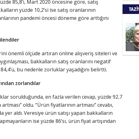
üzde 85,8’i, Mart 2020 öncesine göre, satış
Türkiy
TAZİ
kkalların yüzde 10,2’si ise satış oranlarının
kazanır
ranlarının pandemi öncesi döneme göre arttığını
SUAY
ilendiler
60. Yı
ini önemli ölçüde artıran online alışveriş siteleri ve
aygınlaşması, bakkalların satış oranlarını negatif
84,4’ü, bu nedenle zorluklar yaşadığını belirtti.
HÜSA
rından zorlandılar
Kapkara
uklar sorulduğunda, en fazla verilen cevap, yüzde 92,7
n artması” oldu. “Ürün fiyatlarının artması” cevabı,
ŞAYA
ada yer aldı. Veresiye ürün satışı yapan bakkalların
yapmayanların ise yüzde 86’sı, ürün fiyat artışından
İade mi