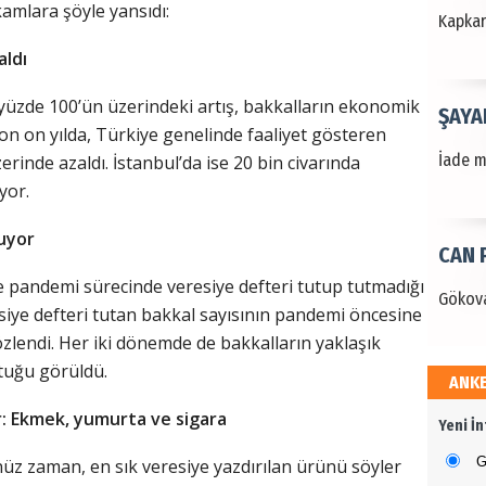
mlara şöyle yansıdı:
Kapkara
aldı
 yüzde 100’ün üzerindeki artış, bakkalların ekonomik
ŞAYA
n on yılda, Türkiye genelinde faaliyet gösteren
İade mi
erinde azaldı. İstanbul’da ise 20 bin civarında
yor.
tuyor
CAN 
 pandemi sürecinde veresiye defteri tutup tutmadığı
Gökova
iye defteri tutan bakkal sayısının pandemi öncesine
zlendi. Her iki dönemde de bakkalların yaklaşık
ttuğu görüldü.
ANK
Dr. 
er: Ekmek, yumurta ve sigara
Yeni İ
Değerl
Terzioğ
G
üz zaman, en sık veresiye yazdırılan ürünü söyler