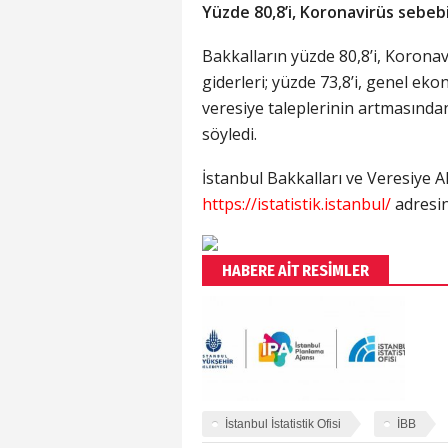
Yüzde 80,8’i, Koronavirüs sebeb
Bakkalların yüzde 80,8’i, Koronavi
giderleri; yüzde 73,8’i, genel ek
veresiye taleplerinin artmasında
söyledi.
İstanbul Bakkalları ve Veresiye Al
https://istatistik.istanbul/
adresin
HABERE AİT RESİMLER
İstanbul İstatistik Ofisi
İBB