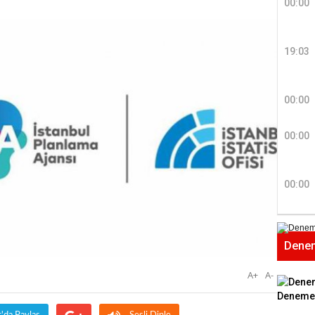
00:00
19:03
Dr. 
00:00
Değerl
Terzioğ
00:00
NECD
00:00
BAŞYAZ
önemli
Dene
NAMI
A+
A-
Türkçe
Deneme
Budun