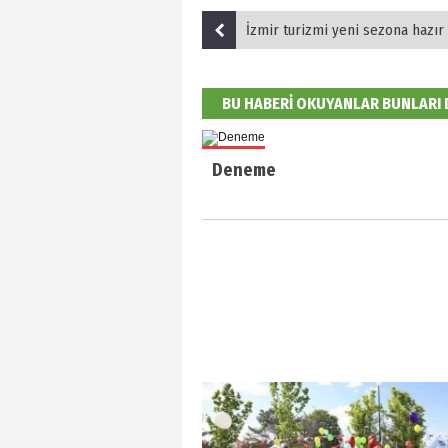
İzmir turizmi yeni sezona hazır
BU HABERİ OKUYANLAR BUNLARI
Deneme