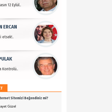
sın 12 Eylül..
N ERCAN
 etsek!..
PULAK
 Kontrolü..
ET
MEHMET ÖZDEMİR
nternet Sitemizi Beğendiniz mi?
i Bilim İnsanı Tosun
lu'na Saygı..
ayet Güzel