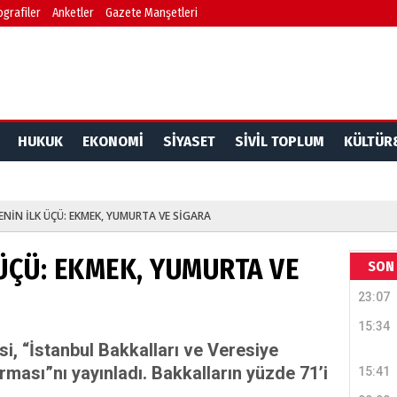
ografiler
Anketler
Gazete Manşetleri
HUKUK
EKONOMİ
SİYASET
SİVİL TOPLUM
KÜLTÜR
ENİN İLK ÜÇÜ: EKMEK, YUMURTA VE SİGARA
ÜÇÜ: EKMEK, YUMURTA VE
SON 
23:07
15:34
isi, “İstanbul Bakkalları ve Veresiye
ırması”nı yayınladı. Bakkalların yüzde 71’i
15:41