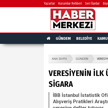
Yazarlar
Kurumlar Rehberi
Seri İlanlar
Biy
GÜNDEM
BELEDİYE
KAMU
ANA SAYFA
GÜNDEM
VERESİY
VERESİYENİN İLK 
SİGARA
İBB İstanbul İstatistik Of
Alışveriş Pratikleri Araşt
veresiye defter tutuyor.