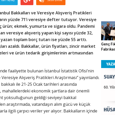
r'da Paylaş
Sesli Dinle
Haka
tanbul Bakkalları ve Veresiye Alışveriş Pratikleri
ların yüzde 71’i veresiye defter tutuyor. Veresiye
Görün
üç ürün; ekmek, yumurta ve sigara oldu. Pandemi
 veresiye alışveriş yapan kişi sayısı yüzde 32,
 yazan toplam borç tutarı ise yüzde 55 arttı.
ALI 
Genç Fik
arı azaldı. Bakkallar, ürün fiyatları, zincir market
Fabrikas
iteleri ve ürün tedarik girişimlerinin artmasından
Türkiy
Program
kazanır
Gerçekle
YAZ
de faaliyette bulunan İstanbul İstatistik Ofisi’nin
SUAY
e Veresiye Alışveriş Pratikleri Araştırması” yayınlandı.
 bakkalı ile 21-25 Ocak tarihleri arasında
60. Yı
, mahallelerdeki ekonomik şartlara dair önemli
ent yoksulluğunun geldiği seviyeyi bakkal
en araştırmada, vatandaşın alım gücü ve küçük
HÜSA
a ilgili çarpıcı veriler yer alıyor. Bakkalların içinde