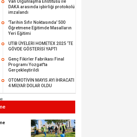
Van Olgunlaşma Enstitüsü ile
DAKA arasında işbirliği protokolü
imzalandı
'Tarihin Sıfır Noktasında' 500
Öğretmene Eğitimde Masalların
MEHMET ÖZDEMİR
Yeri Eğitimi
UTİB ÜYELERİ HOMETEX 2025 ‘TE
i Bilim İnsanı Tosun
GÖVDE GÖSTERİSİ YAPTI
lu'na Saygı..
Genç Fikirler Fabrikası Final
Programı Yozgat'ta
Gerçekleştirildi
ET BULUZ
OTOMOTİVİN MAYIS AYI İHRACATI
I - Sağlık turizminde
4 MİLYAR DOLAR OLDU
 başarı…
me
K KEMAL ZEYBEK
miz: Ulusumuz:
umuz..