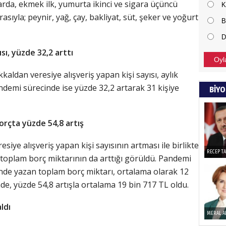
arda, ekmek ilk, yumurta ikinci ve sigara üçüncü
K
rasıyla; peynir, yağ, çay, bakliyat, süt, şeker ve yoğurt
NECD
B
D
BAŞYAZ
ısı, yüzde 32,2 arttı
önemli
Oyl
ldan veresiye alışveriş yapan kişi sayısı, aylık
NAMI
ndemi sürecinde ise yüzde 32,2 artarak 31 kişiye
BİYO
Türkçe
Budun
rçta yüzde 54,8 artış
ye alışveriş yapan kişi sayısının artması ile birlikte
Haka
RECEP T
n toplam borç miktarının da arttığı görüldü. Pandemi
nde yazan toplam borç miktarı, ortalama olarak 12
Görün
de, yüzde 54,8 artışla ortalama 19 bin 717 TL oldu.
ldı
ALI 
MERAL A