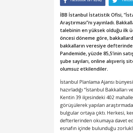
Facebook'ta Paylaş
Twitte
İBB İstanbul İstatistik Ofisi, “İs
Araştırması”nı yayınladı. Bakkal
talebinin en yüksek olduğu ilk 
öncesi döneme göre, bakkallardan
bakkalların veresiye defterinde
Pandemide, yüzde 85,5’inin satışl
şube sayıları, online alışveriş s
olumsuz etkilendiler.
İstanbul Planlama Ajansı bünyesin
hazırladığı “İstanbul Bakkalları v
Kentin 39 ilçesindeki 402 mahalle
görüşülerek yapılan araştırmada
bulgular ortaya çıktı. Herkesi, k
defterlerinden okumaya davet ed
esnafın içinde bulunduğu zorluklarl