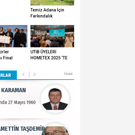
Temiz Adana İçin
n SOYSAL
Farkındalık
Seferberliği…
en Köy
BEKTAN
irler
UTİB ÜYELERİ
ı Final
HOMETEX 2025 ‘TE
e tarımla para
ı Yozgat'ta
GÖVDE GÖSTERİSİ
..
ştirildi
YAPTI
tümü
ARLAR
 KARAMAN
lında 27 Mayıs 1960
METTİN TAŞDEMİR