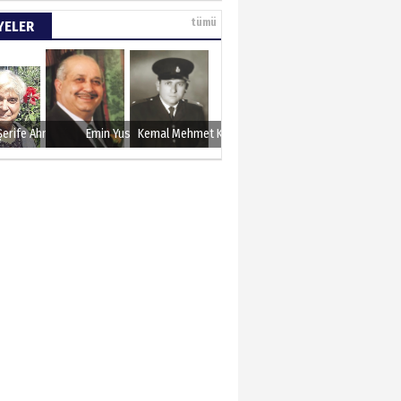
e tarımla para
tümü
YELER
..
 KARAMAN
lında 27 Mayıs 1960
Şerife Ahmet
Emin Yusuf
Kemal Mehmet Kanmaz
METTİN TAŞDEMİR
sın 12 Eylül..
N ERCAN
 etsek!..