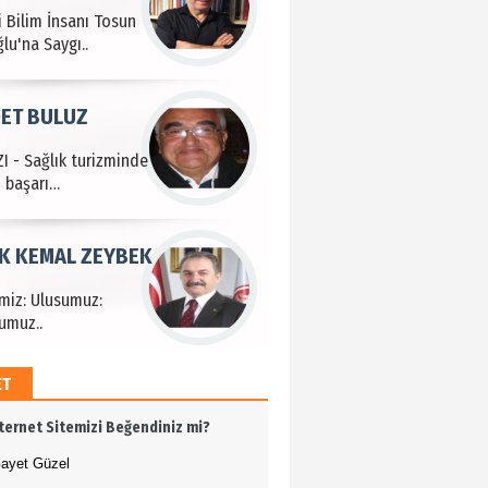
I - Sağlık turizminde
 başarı…
K KEMAL ZEYBEK
miz: Ulusumuz:
umuz..
n SOYSAL
en Köy
ET
BEKTAN
nternet Sitemizi Beğendiniz mi?
e tarımla para
..
ayet Güzel