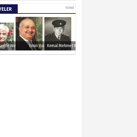
tümü
YELER
Şerife Ahmet
Emin Yusuf
Kemal Mehmet Kanmaz