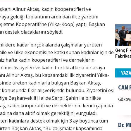
kanı Alinur Aktaş, kadın kooperatifleri ve
ŞAYA
raya geldiği toplantının ardından ilk ziyaretini
 İşletme Kooperatifi’ne (Yılka-Koop) yaptı. Başkan
İade mi
 destek olacaklarını söyledi.
nliklere kadar birçok alanda çalışmalar yürüten
CAN 
Genç Fik
aile ve ülke ekonomisine katkı sunan kadınlar için de
Fabrikas
iz hafta kadın kooperatifleri ve derneklerin
Gökova
Program
ın meclis üyeleri ve kadın bürokratlarla bir araya
Gerçekle
YAZ
ı Alinur Aktaş, bu kapsamdaki ilk ziyaretini Yılka-
esinde üreten kadınlarla buluşan Başkan Aktaş,
Dr. 
r konusunda fikir alışverişinde bulundu. Ziyaretini eşi
ye Başkanvekili Halide Serpil Şahin ile birlikte
Değerl
aş, kadın kooperatifi ve derneklerinin kendi çapında
Terzioğ
 adına daha aktif olmak gerektiğini vurguladı.
ten kadınlara destek olmak için 3 ay boyunca tüm
NECD
elirten Başkan Aktaş, “Bu çalışmalar kapsamında