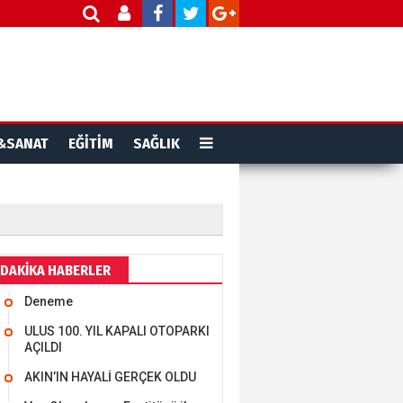
MEHMET ÖZDEMİR
i Bilim İnsanı Tosun
lu'na Saygı..
&SANAT
EĞİTİM
SAĞLIK
ET BULUZ
I - Sağlık turizminde
 başarı…
K KEMAL ZEYBEK
DAKİKA HABERLER
Deneme
miz: Ulusumuz:
umuz..
ULUS 100. YIL KAPALI OTOPARKI
AÇILDI
AKIN’IN HAYALİ GERÇEK OLDU
n SOYSAL