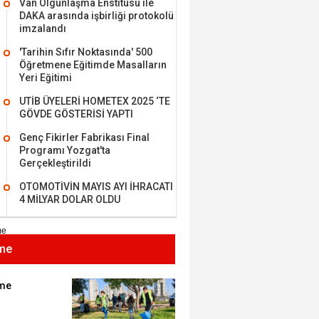
Van Olgunlaşma Enstitüsü ile
en Köy
DAKA arasında işbirliği protokolü
imzalandı
'Tarihin Sıfır Noktasında' 500
Öğretmene Eğitimde Masalların
BEKTAN
Yeri Eğitimi
UTİB ÜYELERİ HOMETEX 2025 ‘TE
e tarımla para
GÖVDE GÖSTERİSİ YAPTI
..
Genç Fikirler Fabrikası Final
Programı Yozgat'ta
Gerçekleştirildi
 KARAMAN
OTOMOTİVİN MAYIS AYI İHRACATI
lında 27 Mayıs 1960
4 MİLYAR DOLAR OLDU
me
METTİN TAŞDEMİR
sın 12 Eylül..