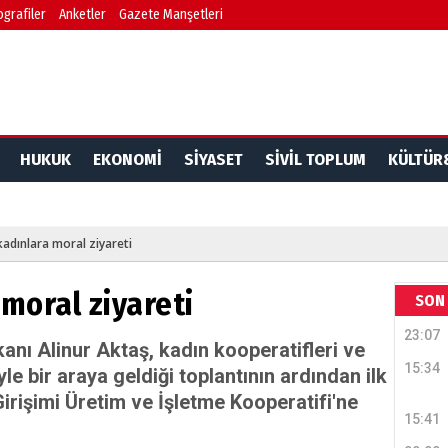
ografiler
Anketler
Gazete Manşetleri
Dr. 
Değerl
Terzioğ
HUKUK
EKONOMİ
SİYASET
SİVİL TOPLUM
KÜLTÜR
NECD
BAŞYAZ
önemli
adınlara moral ziyareti
moral ziyareti
NAMI
SON 
23:07
Türkçe
nı Alinur Aktaş, kadın kooperatifleri ve
Budun
15:34
yle bir araya geldiği toplantının ardından ilk
Girişimi Üretim ve İşletme Kooperatifi'ne
15:41
Haka