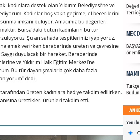
aki kadınlara destek olan Yıldırım Belediyesi’ne ve
BAŞYAZ
önemli
diyorum. Kadınlar hoş vakit geçirme, el becerilerini
kı sunma imkânı buluyor. Amacımız bu değerleri
tmaktır. Bursa’daki bütün kadınların bu tür
NAMI
arzuluyoruz. Şu an sahada tespitlerimizi yapıyoruz.
arına emek verirken beraberinde üreten ve çevresine
Türkçe
Budun
 Saygı duyulacak bir hareket. Beraberinde
lerine ve Yıldırım Halk Eğitim Merkezi’ne
orum. Bu tür dayanışmalarla çok daha fazla
Haka
nanıyorum” dedi.
Görün
arafından üreten kadınlara hediye takdim edilirken,
nısına ürettikleri ürünleri takdim etti.
ANK
ALI 
Yeni İ
Türkiy
kazanır
G