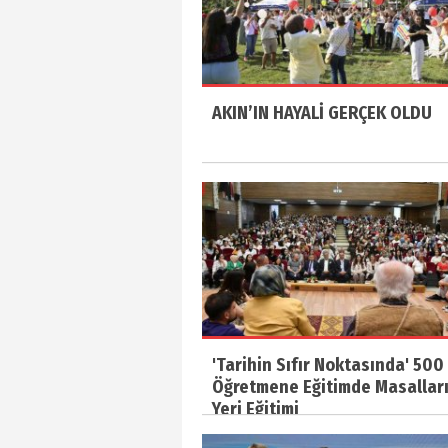
AKIN’IN HAYALİ GERÇEK OLDU
'Tarihin Sıfır Noktasında' 500
Öğretmene Eğitimde Masallar
Yeri Eğitimi