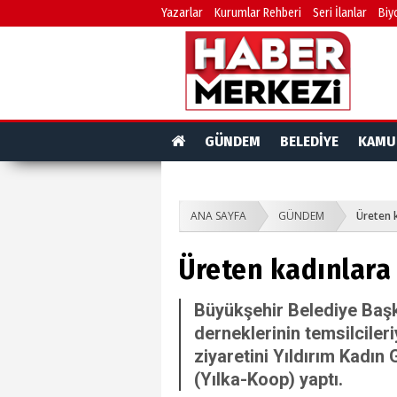
Yazarlar
Kurumlar Rehberi
Seri İlanlar
Biy
GÜNDEM
BELEDİYE
KAMU
ANA SAYFA
GÜNDEM
Üreten k
Üreten kadınlara 
Büyükşehir Belediye Başka
derneklerinin temsilcileri
ziyaretini Yıldırım Kadın 
(Yılka-Koop) yaptı.