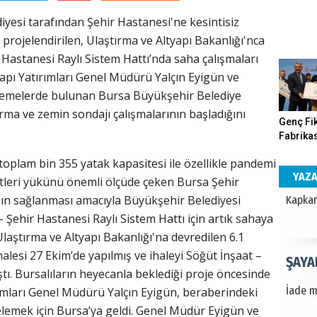
yesi tarafından Şehir Hastanesi'ne kesintisiz
SUAY
projelendirilen, Ulaştırma ve Altyapı Bakanlığı'nca
Hastanesi Raylı Sistem Hattı’nda saha çalışmaları
60. Yı
yapı Yatırımları Genel Müdürü Yalçın Eyigün ve
celemelerde bulunan Bursa Büyükşehir Belediye
rma ve zemin sondajı çalışmalarının başladığını
HÜSA
Genç Fik
Fabrikas
Kapkara
Program
toplam bin 355 yatak kapasitesi ile özellikle pandemi
Gerçekle
YAZ
tleri yükünü önemli ölçüde çeken Bursa Şehir
mın sağlanması amacıyla Büyükşehir Belediyesi
ŞAYA
 Şehir Hastanesi Raylı Sistem Hattı için artık sahaya
 Ulaştırma ve Altyapı Bakanlığı'na devredilen 6.1
İade mi
halesi 27 Ekim’de yapılmış ve ihaleyi Söğüt İnşaat –
tı. Bursalıların heyecanla beklediği proje öncesinde
rımları Genel Müdürü Yalçın Eyigün, beraberindeki
CAN 
ncelemek için Bursa’ya geldi. Genel Müdür Eyigün ve