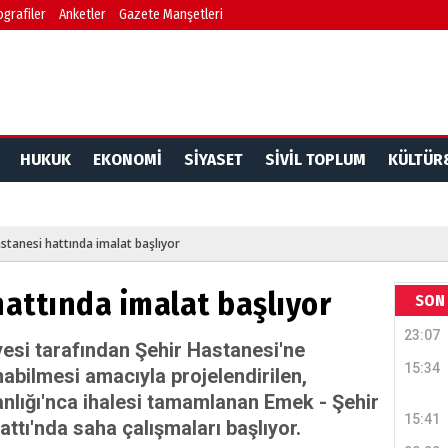
ografiler
Anketler
Gazete Manşetleri
HUKUK
EKONOMİ
SİYASET
SİVİL TOPLUM
KÜLTÜR
stanesi hattında imalat başlıyor
attında imalat başlıyor
Dr. 
SON 
23:07
Değerl
esi tarafından Şehir Hastanesi'ne
Terzioğ
15:34
nabilmesi amacıyla projelendirilen,
anlığı'nca ihalesi tamamlanan Emek - Şehir
15:41
NECD
ttı'nda saha çalışmaları başlıyor.