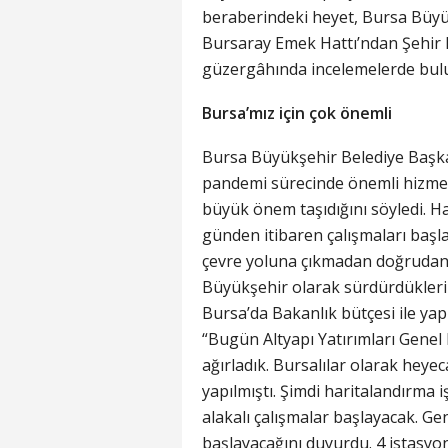
beraberindeki heyet, Bursa Büyük
Bursaray Emek Hattı’ndan Şehir H
güzergâhında incelemelerde bul
Bursa’mız için çok önemli
Bursa Büyükşehir Belediye Başkanı
pandemi sürecinde önemli hizmetl
büyük önem taşıdığını söyledi. Ha
günden itibaren çalışmaları başl
çevre yoluna çıkmadan doğrudan h
Büyükşehir olarak sürdürdüklerini
Bursa’da Bakanlık bütçesi ile yap
“Bugün Altyapı Yatırımları Genel
ağırladık. Bursalılar olarak heyec
yapılmıştı. Şimdi haritalandırma i
alakalı çalışmalar başlayacak. G
başlayacağını duyurdu. 4 istasy