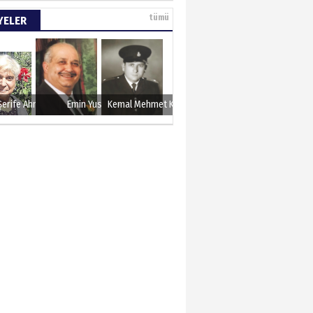
sın 12 Eylül..
tümü
YELER
N ERCAN
 etsek!..
Şerife Ahmet
Emin Yusuf
Kemal Mehmet Kanmaz