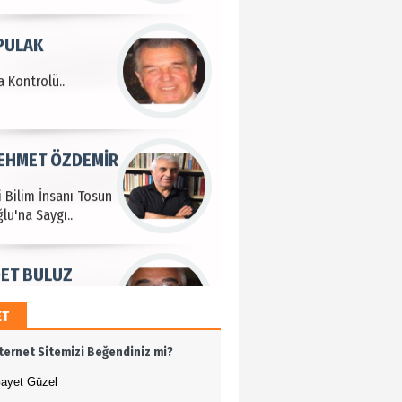
 Kontrolü..
MEHMET ÖZDEMİR
i Bilim İnsanı Tosun
lu'na Saygı..
ET BULUZ
I - Sağlık turizminde
 başarı…
ET
K KEMAL ZEYBEK
nternet Sitemizi Beğendiniz mi?
miz: Ulusumuz:
umuz..
ayet Güzel