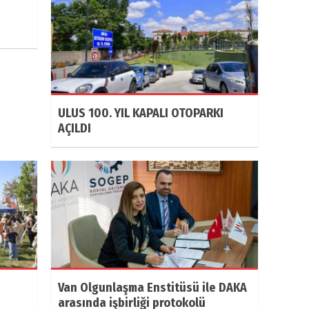
ULUS 100. YIL KAPALI OTOPARKI
AÇILDI
Van Olgunlaşma Enstitüsü ile DAKA
arasında işbirliği protokolü