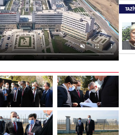
Kapkara
TAZİ
ŞAYA
İade mi