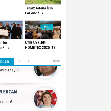
Temiz Adana İçin
 KARAMAN
Farkındalık
Seferberliği…
lında 27 Mayıs 1960
METTİN TAŞDEMİR
irler
UTİB ÜYELERİ
ı Final
HOMETEX 2025 ‘TE
sın 12 Eylül..
ı Yozgat'ta
GÖVDE GÖSTERİSİ
ştirildi
YAPTI
tümü
ARLAR
N ERCAN
 etsek!..
PULAK