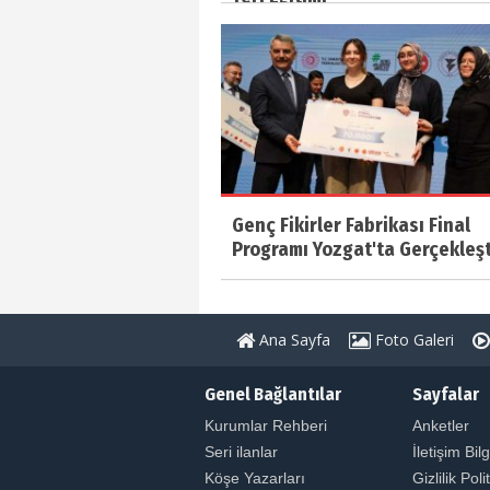
Genç Fikirler Fabrikası Final
Programı Yozgat'ta Gerçekleşti
Ana Sayfa
Foto Galeri
Genel Bağlantılar
Sayfalar
Kurumlar Rehberi
Anketler
Seri ilanlar
İletişim Bilg
Köşe Yazarları
Gizlilik Poli