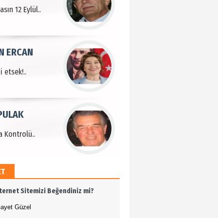
sın 12 Eylül..
N ERCAN
 etsek!..
PULAK
 Kontrolü..
ET
MEHMET ÖZDEMİR
nternet Sitemizi Beğendiniz mi?
i Bilim İnsanı Tosun
lu'na Saygı..
ayet Güzel