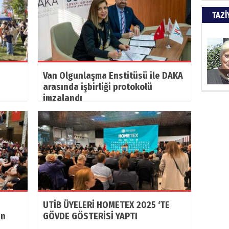
Türkiy
TAZİ
kazanır
SUAY
Van Olgunlaşma Enstitüsü ile DAKA
60. Yı
arasında işbirliği protokolü
imzalandı
HÜSA
Kapkara
ŞAYA
UTİB ÜYELERİ HOMETEX 2025 ‘TE
İade mi
ın
GÖVDE GÖSTERİSİ YAPTI