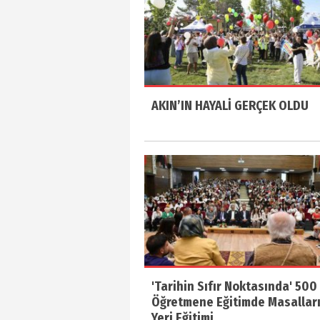
AKIN’IN HAYALİ GERÇEK OLDU
'Tarihin Sıfır Noktasında' 500
Öğretmene Eğitimde Masallar
Yeri Eğitimi