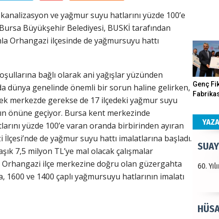
kanalizasyon ve yağmur suyu hatlarını yüzde 100’e
Haka
 Bursa Büyükşehir Belediyesi, BUSKİ tarafından
ımla Orhangazi ilçesinde de yağmursuyu hattı
Görün
oşullarına bağlı olarak ani yağışlar yüzünden
ALI 
Genç Fik
rda dünya genelinde önemli bir sorun haline gelirken,
Fabrikas
ek merkezde gerekse de 17 ilçedeki yağmur suyu
Türkiy
Program
ların önüne geçiyor. Bursa kent merkezinde
kazanır
Gerçekle
YAZ
arını yüzde 100’e varan oranda birbirinden ayıran
İlçesi’nde de yağmur suyu hattı imalatlarına başladı.
SUAY
aşık 7,5 milyon TL’ye mal olacak çalışmalar
 Orhangazi ilçe merkezine doğru olan güzergahta
60. Yı
, 1600 ve 1400 çaplı yağmursuyu hatlarının imalatı
HÜSA