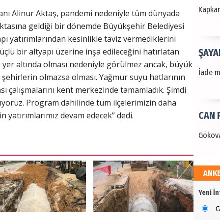
Kapkara
anı Alinur Aktaş, pandemi nedeniyle tüm dünyada
ktasına geldiği bir dönemde Büyükşehir Belediyesi
apı yatırımlarından kesinlikle taviz vermediklerini
üçlü bir altyapı üzerine inşa edileceğini hatırlatan
ŞAYA
rı yer altında olması nedeniyle görülmez ancak, büyük
İade mi
klı şehirlerin olmazsa olması. Yağmur suyu hatlarının
sı çalışmalarını kent merkezinde tamamladık. Şimdi
ıyoruz. Program dahilinde tüm ilçelerimizin daha
CAN 
çin yatırımlarımız devam edecek” dedi.
Gökova
ANK
Dr. 
Yeni İ
Değerl
Terzioğ
G