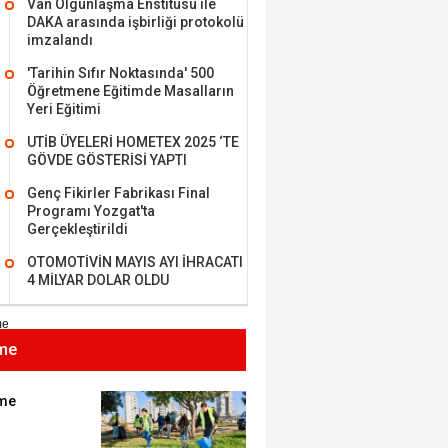
Van Olgunlaşma Enstitüsü ile
DAKA arasında işbirliği protokolü
imzalandı
'Tarihin Sıfır Noktasında' 500
Öğretmene Eğitimde Masalların
MEHMET ÖZDEMİR
Yeri Eğitimi
UTİB ÜYELERİ HOMETEX 2025 ‘TE
i Bilim İnsanı Tosun
GÖVDE GÖSTERİSİ YAPTI
lu'na Saygı..
Genç Fikirler Fabrikası Final
Programı Yozgat'ta
Gerçekleştirildi
ET BULUZ
OTOMOTİVİN MAYIS AYI İHRACATI
I - Sağlık turizminde
4 MİLYAR DOLAR OLDU
 başarı…
me
K KEMAL ZEYBEK
miz: Ulusumuz:
umuz..