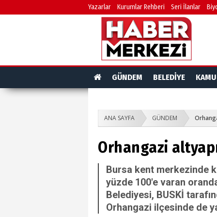
Yazarlar
Kurumlar Rehberi
Seri İlanlar
Biy
GÜNDEM
BELEDİYE
KAMU
ANA SAYFA
GÜNDEM
Orhangaz
Orhangazi altyapı
Bursa kent merkezinde k
yüzde 100'e varan oranda
Belediyesi, BUSKİ tarafın
Orhangazi ilçesinde de ya