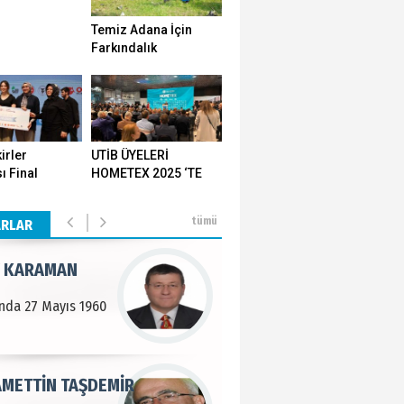
Temiz Adana İçin
n SOYSAL
Farkındalık
Seferberliği…
en Köy
BEKTAN
irler
UTİB ÜYELERİ
ı Final
HOMETEX 2025 ‘TE
e tarımla para
ı Yozgat'ta
GÖVDE GÖSTERİSİ
..
ştirildi
YAPTI
tümü
ARLAR
 KARAMAN
lında 27 Mayıs 1960
METTİN TAŞDEMİR