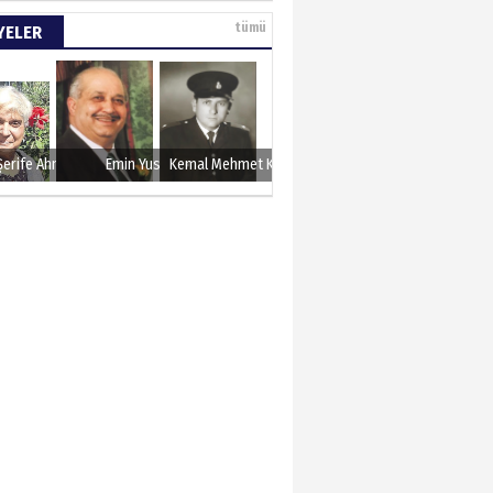
e tarımla para
tümü
YELER
..
 KARAMAN
lında 27 Mayıs 1960
Şerife Ahmet
Emin Yusuf
Kemal Mehmet Kanmaz
METTİN TAŞDEMİR
sın 12 Eylül..
N ERCAN
 etsek!..