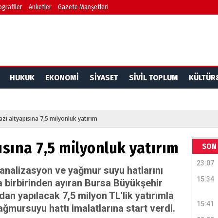
ografiler
Anketler
Gazete Manşetleri
HUKUK
EKONOMİ
SİYASET
SİVİL TOPLUM
KÜLTÜR
i altyapısına 7,5 milyonluk yatırım
sına 7,5 milyonluk yatırım
SON 
23:07
analizasyon ve yağmur suyu hatlarını
15:34
 birbirinden ayıran Bursa Büyükşehir
dan yapılacak 7,5 milyon TL'lik yatırımla
15:41
ğmursuyu hattı imalatlarına start verdi.