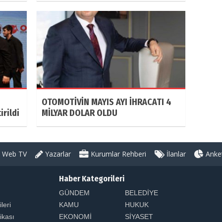
OTOMOTİVİN MAYIS AYI İHRACATI 4
rildi
MİLYAR DOLAR OLDU
Web TV
Yazarlar
Kurumlar Rehberi
İlanlar
Anket
Haber Kategorileri
GÜNDEM
BELEDİYE
ileri
KAMU
HUKUK
tikası
EKONOMİ
SİYASET