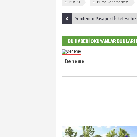
BUSKİ
Bursa kent merkezi
Yenilenen Pasaport İskelesi hizm
BU HABERİ OKUYANLAR BUNLARI
Deneme