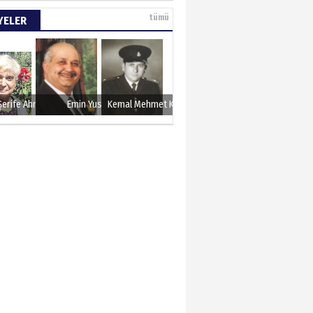
sın 12 Eylül..
tümü
YELER
N ERCAN
 etsek!..
Şerife Ahmet
Emin Yusuf
Kemal Mehmet Kanmaz