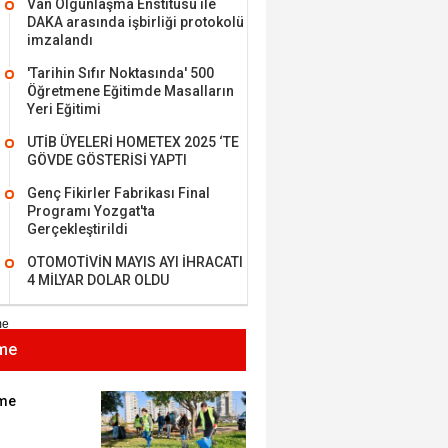
Van Olgunlaşma Enstitüsü ile
I - Sağlık turizminde
DAKA arasında işbirliği protokolü
 başarı…
imzalandı
'Tarihin Sıfır Noktasında' 500
Öğretmene Eğitimde Masalların
K KEMAL ZEYBEK
Yeri Eğitimi
UTİB ÜYELERİ HOMETEX 2025 ‘TE
miz: Ulusumuz:
GÖVDE GÖSTERİSİ YAPTI
umuz..
Genç Fikirler Fabrikası Final
Programı Yozgat'ta
Gerçekleştirildi
n SOYSAL
OTOMOTİVİN MAYIS AYI İHRACATI
en Köy
4 MİLYAR DOLAR OLDU
me
BEKTAN
e tarımla para
..