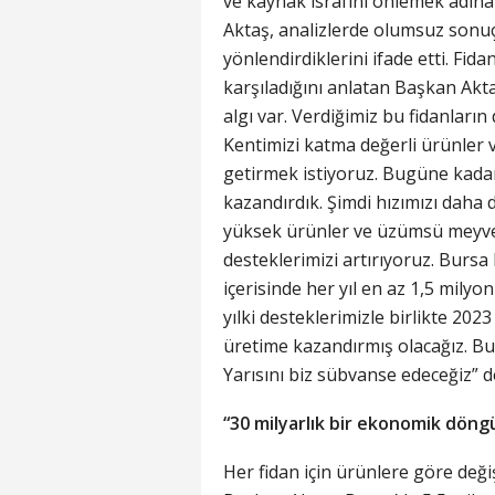
ve kaynak israfını önlemek adına 
Aktaş, analizlerde olumsuz sonuçl
yönlendirdiklerini ifade etti. Fid
karşıladığını anlatan Başkan Aktaş
algı var. Verdiğimiz bu fidanların
Kentimizi katma değerli ürünler
getirmek istiyoruz. Bugüne kadar
kazandırdık. Şimdi hızımızı daha 
yüksek ürünler ve üzümsü meyvele
desteklerimizi artırıyoruz. Burs
içerisinde her yıl en az 1,5 milyo
yılki desteklerimizle birlikte 202
üretime kazandırmış olacağız. Bu f
Yarısını biz sübvanse edeceğiz” d
“30 milyarlık bir ekonomik döng
Her fidan için ürünlere göre değ