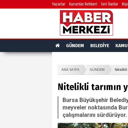
Yazarlar
Kurumlar Rehberi
Seri İlanlar
Biy
GÜNDEM
BELEDİYE
KAMU
ANA SAYFA
GÜNDEM
Nitelikl
Nitelikli tarımın 
Bursa Büyükşehir Beledi
meyveler noktasında Burs
çalışmalarını sürdürüyor.