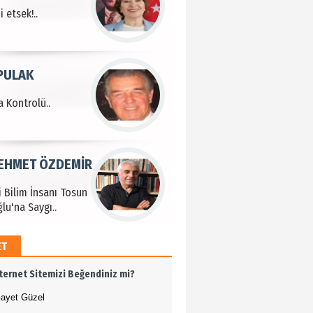
 Kontrolü..
MEHMET ÖZDEMİR
i Bilim İnsanı Tosun
lu'na Saygı..
ET BULUZ
I - Sağlık turizminde
 başarı…
ET
K KEMAL ZEYBEK
nternet Sitemizi Beğendiniz mi?
miz: Ulusumuz:
umuz..
ayet Güzel