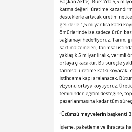
Başkan Aktaş, Bursa’da 5,5 milyon
katma değerli üretime kazandırmış
desteklerle artacak üretim netice
gelirlerle 1,5 milyar lira katkı k
ömürlerinde ise sadece ürün bazl
sağlamayı hedefliyoruz. Tarım, gı
sarf malzemeleri, tarımsal istihda
yaklaşık 5 milyar liralık, veriml
ortaya çıkacaktır. Bu süreçte yakl
tarımsal üretime katkı koyacak. Yi
istihdama kapı aralanacak. Bütün 
vizyonu ortaya koyuyoruz. Üretic
temininden eğitim desteğine, top
pazarlanmasına kadar tüm süreç
“Üzümsü meyvelerin başkenti B
İşleme, paketleme ve ihracata h