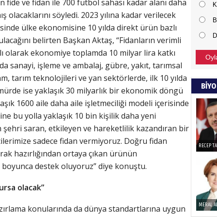
 fide ve fidan ile 700 futbol sahası kadar alanı daha
K
 olacaklarını söyledi. 2023 yılına kadar verilecek
Haka
B
sinde ülke ekonomisine 10 yılda direkt ürün bazlı
D
oyulacağını belirten Başkan Aktaş, “Fidanların verimli
Görün
ı olarak ekonomiye toplamda 10 milyar lira katkı
Oyl
da sanayi, işleme ve ambalaj, gübre, yakıt, tarımsal
m, tarım teknolojileri ve yan sektörlerde, ilk 10 yılda
ALI 
BİYO
i ömürde ise yaklaşık 30 milyarlık bir ekonomik döngü
aşık 1600 aile daha aile işletmeciliği modeli içerisinde
Türkiy
kazanır
ne bu yolla yaklaşık 10 bin kişilik daha yeni
şehri saran, etkileyen ve hareketlilik kazandıran bir
ilerimize sadece fidan vermiyoruz. Doğru fidan
SUAY
RECEP T
rak hazırlığından ortaya çıkan ürünün
60. Yı
 boyunca destek oluyoruz” diye konuştu.
ursa olacak”
HÜSA
MERAL A
azırlama konularında da dünya standartlarına uygun