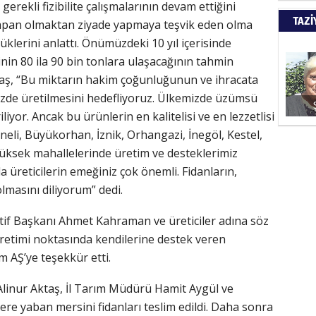
 gerekli fizibilite çalışmalarının devam ettiğini
Kapkara
TAZİ
yapan olmaktan ziyade yapmaya teşvik eden olma
klerini anlattı. Önümüzdeki 10 yıl içerisinde
nin 80 ila 90 bin tonlara ulaşacağının tahmin
ŞAYA
ktaş, “Bu miktarın hakim çoğunluğunun ve ihracata
izde üretilmesini hedefliyoruz. Ülkemizde üzümsü
İade mi
iliyor. Ancak bu ürünlerin en kalitelisi ve en lezzetlisi
aneli, Büyükorhan, İznik, Orhangazi, İnegöl, Kestel,
yüksek mahallelerinde üretim ve desteklerimiz
 üreticilerin emeğiniz çok önemli. Fidanların,
 olmasını diliyorum” dedi.
if Başkanı Ahmet Kahraman ve üreticiler adına söz
retimi noktasında kendilerine destek veren
m AŞ’ye teşekkür etti.
inur Aktaş, İl Tarım Müdürü Hamit Aygül ve
lere yaban mersini fidanları teslim edildi. Daha sonra