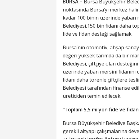
BURSA –
Bursa Büyükşehir Beled
noktasında Bursa’yı merkez halin
kadar 100 binin üzerinde yaban m
Belediyesi,150 bin fidanı daha to
fide ve fidan desteği sağlamak.
Bursa’nın otomotiv, ahşap sanayi
değeri yüksek tarımda da bir ma
Belediyesi, çiftçiye olan desteğ
üzerinde yaban mersini fidanını 
fidanı daha törenle çiftçilere tes
Belediyesi tarafından finanse edil
üreticiden temin edilecek.
“Toplam 5,5 milyon fide ve fidan
Bursa Büyükşehir Belediye Başkanı
gerekli altyapı çalışmalarına dev