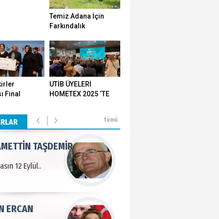
Temiz Adana İçin
 KARAMAN
Farkındalık
Seferberliği…
lında 27 Mayıs 1960
METTİN TAŞDEMİR
irler
UTİB ÜYELERİ
ı Final
HOMETEX 2025 ‘TE
sın 12 Eylül..
ı Yozgat'ta
GÖVDE GÖSTERİSİ
ştirildi
YAPTI
tümü
ARLAR
N ERCAN
 etsek!..
PULAK