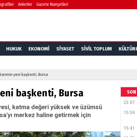
ografiler
Anketler
Gazete Manşetleri
HUKUK
EKONOMİ
SİYASET
SİVİL TOPLUM
KÜLTÜR
i tarımın yeni başkenti, Bursa
yeni başkenti, Bursa
Dr. 
SON 
23:07
Değerl
yesi, katma değeri yüksek ve üzümsü
Terzioğ
15:34
a'yı merkez haline getirmek için
15:41
NECD