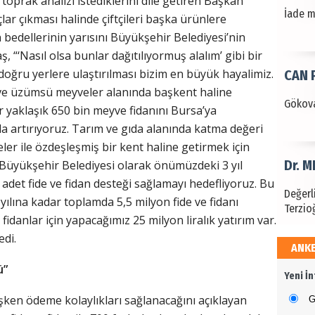
toprak analizi istediklerini dile getiren Başkan
Gökova
ar çıkması halinde çiftçileri başka ürünlere
an bedellerinin yarısını Büyükşehir Belediyesi’nin
, “‘Nasıl olsa bunlar dağıtılıyormuş alalım’ gibi bir
 doğru yerlere ulaştırılması bizim en büyük hayalimiz.
Dr. 
 ve üzümsü meyveler alanında başkent haline
Değerl
 yaklaşık 650 bin meyve fidanını Bursa’ya
Terzioğ
da artırıyoruz. Tarım ve gıda alanında katma değeri
r ile özdeşleşmiş bir kent haline getirmek için
NECD
a Büyükşehir Belediyesi olarak önümüzdeki 3 yıl
n adet fide ve fidan desteği sağlamayı hedefliyoruz. Bu
BAŞYAZ
3 yılına kadar toplamda 5,5 milyon fide ve fidanı
önemli
idanlar için yapacağımız 25 milyon liralık yatırım var.
edi.
ANK
NAMI
ü”
Yeni İ
Türkçe
Budun
işken ödeme kolaylıkları sağlanacağını açıklayan
G