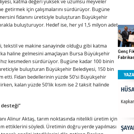
iyesi, katma değeri yüksek ve üzümsü meyveler
e getirmek için çalışmalarını sürdürüyor. Bugüne
SUAY
ersini fidanını üreticiyle buluşturan Büyükşehir
prakla buluşturuyor. Hedef ise, her yıl 1,5 milyon adet
60. Yı
, tekstil ve makine sanayinde olduğu gibi katma
HÜSA
Genç Fik
rka haline gelmesini amaçlayan Bursa Büyükşehir
Fabrikas
ini hız kesmeden sürdürüyor. Bugüne kadar 100 binin
Kapkara
Program
üreticiyle buluşturan Büyükşehir Belediyesi, 150 bin
Gerçekle
YAZ
lim etti. Fidan bedellerinin yüzde 50’si Büyükşehir
irken, kalan yüzde 50’lik kısım ise 2 taksit halinde
ŞAYA
İade mi
 desteği”
 Alinur Aktaş, tarım noktasında nitelikli üretim için
em ettiklerini söyledi. Üretimin doğru yerde yapılması
CAN 