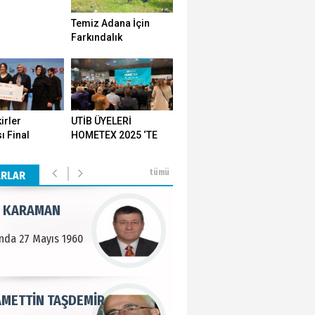
Temiz Adana İçin
n SOYSAL
Farkındalık
Seferberliği…
en Köy
BEKTAN
irler
UTİB ÜYELERİ
ı Final
HOMETEX 2025 ‘TE
e tarımla para
ı Yozgat'ta
GÖVDE GÖSTERİSİ
..
ştirildi
YAPTI
tümü
ARLAR
 KARAMAN
lında 27 Mayıs 1960
METTİN TAŞDEMİR