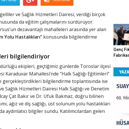
r'da Paylaş
Sesli Dinle
Haka
lliler ve Sağlık Hizmetleri Dairesi, verdiği birçok
onusunda da eğitim çalışmalarını sürdürüyor.
Görün
rsus’un dezavantajlı mahalleleri arasında yer alan
 Yolu Hastalıkları”
konusunda bilgilendirme
ALI 
Genç Fik
eri bilgilendiriyor
Fabrikas
Türkiy
Program
ürlüğü ekipleri, geçtiğimiz günlerde Toroslar ilçesi
kazanır
Gerçekle
YAZ
si Karaduvar Mahallesi’nde “Halk Sağlığı Eğitimleri”
 gerçekleştirdikleri bilgilendirme toplantısında ise
SUAY
ve Sağlık Hizmetleri Dairesi Halk Sağlığı ve Denetim
ay Çat Bakır ve Dr. Ufuk Bakmaz, doğru bilinen
60. Yı
nımı, ağız ve diş sağlığı, üst solunum yolu hastalıkları
a aydınlatıcı bilgiler sundu. Katılımcılardan gelen
HÜSA