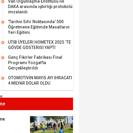
Van Olgunlaşma Enstitüsü ile
DAKA arasında işbirliği protokolü
imzalandı
'Tarihin Sıfır Noktasında' 500
Öğretmene Eğitimde Masalların
MEHMET ÖZDEMİR
Yeri Eğitimi
UTİB ÜYELERİ HOMETEX 2025 ‘TE
i Bilim İnsanı Tosun
GÖVDE GÖSTERİSİ YAPTI
lu'na Saygı..
Genç Fikirler Fabrikası Final
Programı Yozgat'ta
Gerçekleştirildi
ET BULUZ
OTOMOTİVİN MAYIS AYI İHRACATI
I - Sağlık turizminde
4 MİLYAR DOLAR OLDU
 başarı…
me
K KEMAL ZEYBEK
miz: Ulusumuz:
umuz..