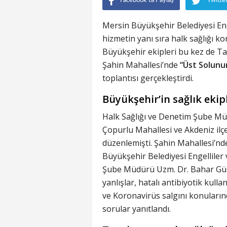
Facebook'ta Paylaş
Twitte
Mersin Büyükşehir Belediyesi Enge
hizmetin yanı sıra halk sağlığı k
Büyükşehir ekipleri bu kez de Ta
Şahin Mahallesi’nde
“Üst Solunum
toplantısı gerçekleştirdi.
Büyükşehir’in sağlık ekipl
Halk Sağlığı ve Denetim Şube Müd
Çopurlu Mahallesi ve Akdeniz ilçe
düzenlemişti. Şahin Mahallesi’nde
Büyükşehir Belediyesi Engelliler 
Şube Müdürü Uzm. Dr. Bahar Gülc
yanlışlar, hatalı antibiyotik kulla
ve Koronavirüs salgını konularınd
sorular yanıtlandı.