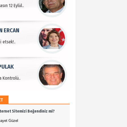
sın 12 Eylül..
N ERCAN
 etsek!..
PULAK
 Kontrolü..
ET
MEHMET ÖZDEMİR
nternet Sitemizi Beğendiniz mi?
i Bilim İnsanı Tosun
lu'na Saygı..
ayet Güzel