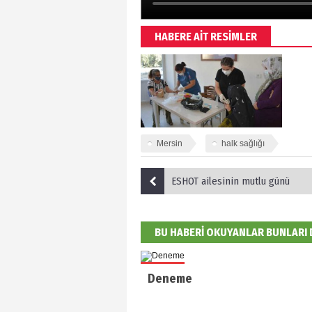
HABERE AİT RESİMLER
Mersin
halk sağlığı
ESHOT ailesinin mutlu günü
BU HABERİ OKUYANLAR BUNLARI
Deneme