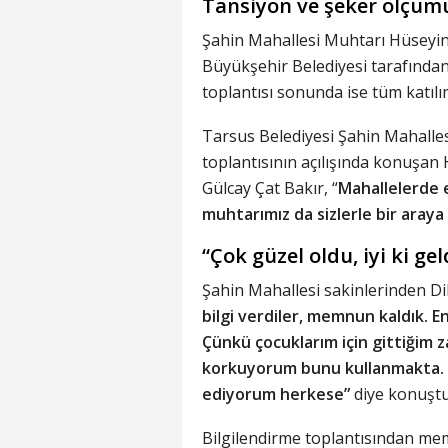
Tansiyon ve şeker ölçümü
Şahin Mahallesi Muhtarı Hüseyin A
Büyükşehir Belediyesi tarafından
toplantısı sonunda ise tüm katılım
Tarsus Belediyesi Şahin Mahalles
toplantısının açılışında konuşa
Gülcay Çat Bakır, “
Mahallelerde e
muhtarımız da sizlerle bir aray
“Çok güzel oldu, iyi ki ge
Şahin Mahallesi sakinlerinden Dil
bilgi verdiler, memnun kaldık. E
Çünkü çocuklarım için gittiğim z
korkuyorum bunu kullanmakta. Ç
ediyorum herkese”
diye konuştu
Bilgilendirme toplantısından me