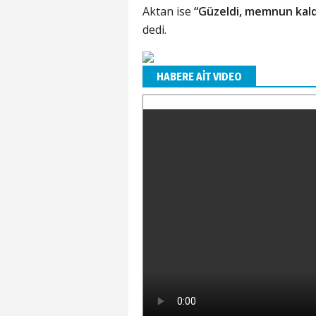
Aktan ise
“Güzeldi, memnun kaldık
dedi.
HABERE AİT VIDEO