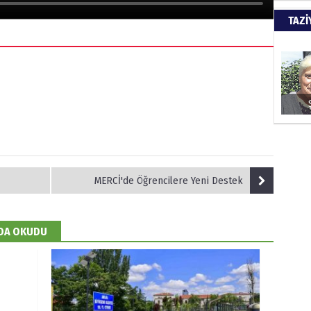
Türkiy
TAZİ
kazanır
SUAY
60. Yı
HÜSA
MERCİ'de Öğrencilere Yeni Destek
Kapkara
 DA OKUDU
ŞAYA
İade mi