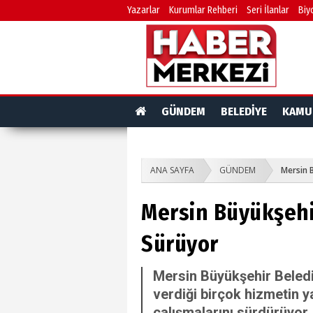
Yazarlar
Kurumlar Rehberi
Seri İlanlar
Biy
GÜNDEM
BELEDİYE
KAMU
ANA SAYFA
GÜNDEM
Mersin B
Mersin Büyükşehir
Sürüyor
Mersin Büyükşehir Belediy
verdiği birçok hizmetin y
çalışmalarını sürdürüyor.