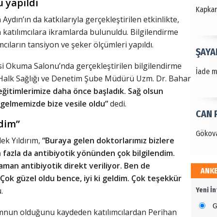
 yapıldı
Kapkara
ydın’ın da katkılarıyla gerçekleştirilen etkinlikte,
 katılımcılara ikramlarda bulunuldu. Bilgilendirme
cıların tansiyon ve şeker ölçümleri yapıldı.
ŞAYA
i Okuma Salonu’nda gerçekleştirilen bilgilendirme
İade mi
n Halk Sağlığı ve Denetim Şube Müdürü Uzm. Dr. Bahar
ğitimlerimize daha önce başladık. Sağ olsun
a gelmemizde bize vesile oldu”
dedi.
CAN 
ldim”
Gökova
ek Yıldırım,
“Buraya gelen doktorlarımız bizlere
n fazla da antibiyotik yönünden çok bilgilendim.
aman antibiyotik direkt veriliyor. Ben de
ANK
Dr. 
ok güzel oldu bence, iyi ki geldim. Çok teşekkür
.
Yeni İ
Değerl
Terzioğ
G
mnun olduğunu kaydeden katılımcılardan Perihan