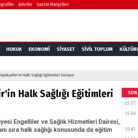
ografiler
Anketler
Gazete Manşetleri
HUKUK
EKONOMİ
SİYASET
SİVİL TOPLUM
KÜLTÜR
üyükşehir'in Halk Sağlığı Eğitimleri Sürüyor
'in Halk Sağlığı Eğitimleri
SON 
23:07
15:34
esi Engelliler ve Sağlık Hizmetleri Dairesi,
anı sıra halk sağlığı konusunda da eğitim
15:41