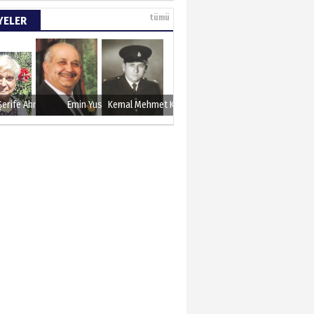
e tarımla para
tümü
YELER
..
 KARAMAN
lında 27 Mayıs 1960
Şerife Ahmet
Emin Yusuf
Kemal Mehmet Kanmaz
METTİN TAŞDEMİR
sın 12 Eylül..
N ERCAN
 etsek!..