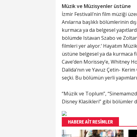
Müzik ve Müzisyenler üstüne
İzmir Festivali’nin film müziği ü
Anılarna başlıklı bölümlerinin dı
kurmaca ya da belgesel yapıtlarda
bölümde Istavan Szabo ve Zoltan
filmleri yer alıyor.‘ Hayatım Mü
üstüne belgesel ya da kurmaca fil
Cave’den Morissey’e, Whitney Hou
Dalida’nın ve Yavuz Çetin- Kerim 
seçki. Bu bölümün yerli yapımlar
“Müzik ve Toplum”, “Sinemamızda
Disney Klasikleri” gibi bölümler 
HABERE AİT RESİMLER