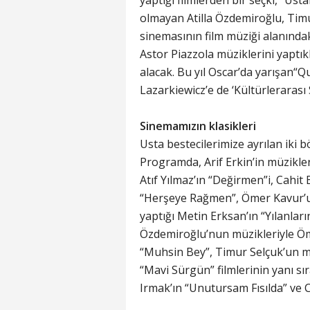
yaptığı filmlerden bir seçki, “Us
olmayan Atilla Özdemiroğlu, Timu
sinemasının film müziği alanındak
Astor Piazzola müziklerini yaptıkl
alacak. Bu yıl Oscar’da yarışan“Q
Lazarkiewicz’e de ‘Kültürlerarası
Sinemamızın klasikleri
Usta bestecilerimize ayrılan iki 
Programda, Arif Erkin’in müzikle
Atıf Yılmaz’ın “Değirmen”i, Cahit
“Herşeye Rağmen”, Ömer Kavur’un 
yaptığı Metin Erksan’ın “Yılanları
Özdemiroğlu’nun müzikleriyle Öm
“Muhsin Bey”, Timur Selçuk’un müz
“Mavi Sürgün” filmlerinin yanı sı
Irmak’ın “Unutursam Fısılda” ve Ca