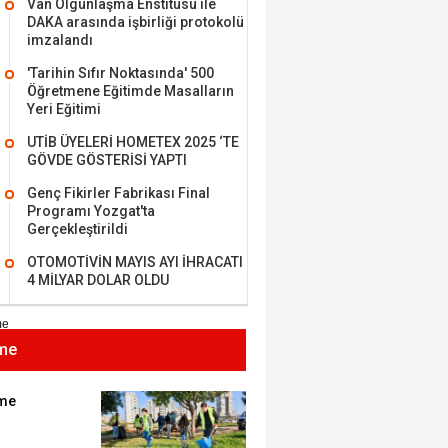
Van Olgunlaşma Enstitüsü ile
DAKA arasında işbirliği protokolü
imzalandı
'Tarihin Sıfır Noktasında' 500
Öğretmene Eğitimde Masalların
MEHMET ÖZDEMİR
Yeri Eğitimi
UTİB ÜYELERİ HOMETEX 2025 ‘TE
i Bilim İnsanı Tosun
GÖVDE GÖSTERİSİ YAPTI
lu'na Saygı..
Genç Fikirler Fabrikası Final
Programı Yozgat'ta
Gerçekleştirildi
ET BULUZ
OTOMOTİVİN MAYIS AYI İHRACATI
I - Sağlık turizminde
4 MİLYAR DOLAR OLDU
 başarı…
me
K KEMAL ZEYBEK
miz: Ulusumuz:
umuz..