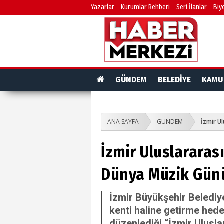
Yazarlar
Kurumlar Rehberi
Seri İlanlar
Biy
GÜNDEM
BELEDİYE
KAMU
ANA SAYFA
GÜNDEM
İzmir Ul
İzmir Uluslararası
Dünya Müzik Günü
İzmir Büyükşehir Belediye
kenti haline getirme hed
düzenlediği “İzmir Ulusla