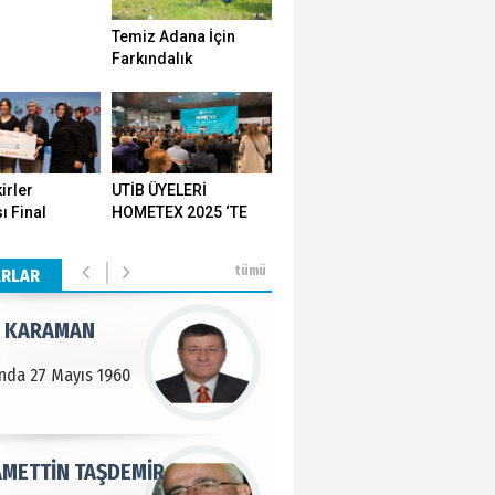
Temiz Adana İçin
n SOYSAL
Farkındalık
Seferberliği…
en Köy
BEKTAN
irler
UTİB ÜYELERİ
ı Final
HOMETEX 2025 ‘TE
e tarımla para
ı Yozgat'ta
GÖVDE GÖSTERİSİ
..
ştirildi
YAPTI
tümü
ARLAR
 KARAMAN
lında 27 Mayıs 1960
METTİN TAŞDEMİR