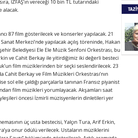
sıra, İZFAŞ’ın vereceği 10 bin TL tutarındaki
Türkiy
TAZİ
 alacak.
kazanır
SUAY
ncı 87 film gösterilecek ve konserler yapılacak. 21
anat Merkezi’nde yapılacak açılış töreninde, Hakan
60. Yı
hir Belediyesi Ele Ele Müzik Senfoni Orkestrası, bu
rkin ve Cahit Berkay ile yitirdiğimiz iki değerli besteci
k’un film müziklerinden bir seçki seslendirilecek. 23
HÜSA
a Cahit Berkay ve Film Müzikleri Orkestrası’nın
e sol elle çaldığı parçalarla tanınan Fransız piyanist
Kapkara
dan film müzikleri yorumlayacak. Akşamları saat
leşileri öncesi İzmirli müzisyenlerin dinletileri yer
ŞAYA
emasının üç usta bestecisi, Yalçın Tura, Arif Erkin,
İade mi
a’ya onur ödülü verilecek. Ustaların müziklerini