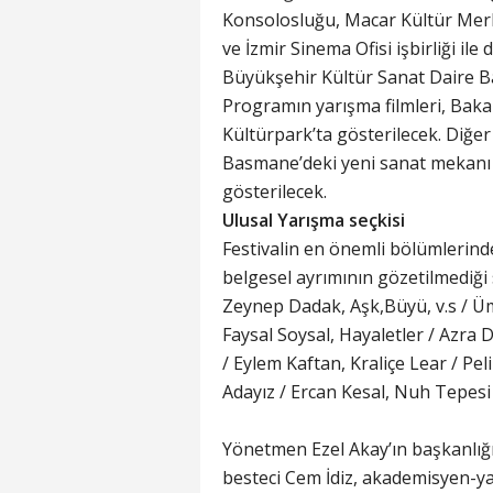
Konsolosluğu, Macar Kültür Merk
ve İzmir Sinema Ofisi işbirliği il
Büyükşehir Kültür Sanat Daire Baş
Programın yarışma filmleri, Bakanl
Kültürpark’ta gösterilecek. Diğer
Basmane’deki yeni sanat mekanı 
gösterilecek.
Ulusal Yarışma seçkisi
Festivalin en önemli bölümlerind
belgesel ayrımının gözetilmediği 
Zeynep Dadak, Aşk,Büyü, v.s / Üm
Faysal Soysal, Hayaletler / Azra D
/ Eylem Kaftan, Kraliçe Lear / P
Adayız / Ercan Kesal, Nuh Tepesi 
Yönetmen Ezel Akay’ın başkanlığ
besteci Cem İdiz, akademisyen-y