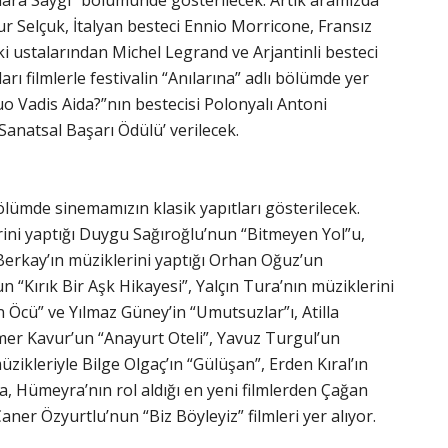
talara Saygı” bölümünde gösterilecek. Artık aramızda
r Selçuk, İtalyan besteci Ennio Morricone, Fransız
i ustalarından Michel Legrand ve Arjantinli besteci
arı filmlerle festivalin “Anılarına” adlı bölümde yer
uo Vadis Aida?”nın bestecisi Polonyalı Antoni
 Sanatsal Başarı Ödülü’ verilecek.
bölümde sinemamızın klasik yapıtları gösterilecek.
rini yaptığı Duygu Sağıroğlu’nun “Bitmeyen Yol”u,
 Berkay’ın müziklerini yaptığı Orhan Oğuz’un
“Kırık Bir Aşk Hikayesi”, Yalçın Tura’nın müziklerini
n Öcü” ve Yılmaz Güney’in “Umutsuzlar”ı, Atilla
er Kavur’un “Anayurt Oteli”, Yavuz Turgul’un
ikleriyle Bilge Olgaç’ın “Gülüşan”, Erden Kıral’ın
ra, Hümeyra’nın rol aldığı en yeni filmlerden Çağan
ner Özyurtlu’nun “Biz Böyleyiz” filmleri yer alıyor.