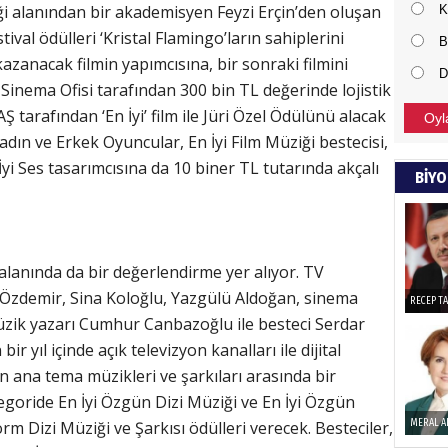
i alanından bir akademisyen Feyzi Erçin’den oluşan
K
ival ödülleri ‘Kristal Flamingo’ların sahiplerini
NECD
B
kazanacak filmin yapımcısına, bir sonraki filmini
D
BAŞYAZ
 Sinema Ofisi tarafından 300 bin TL değerinde lojistik
önemli
Ş tarafından ‘En İyi’ film ile Jüri Özel Ödülünü alacak
Oyl
adın ve Erkek Oyuncular, En İyi Film Müziği bestecisi,
 İyi Ses tasarımcısına da 10 biner TL tutarında akçalı
NAMI
BİYO
Türkçe
Budun
 alanında da bir değerlendirme yer alıyor. TV
m Özdemir, Sina Koloğlu, Yazgülü Aldoğan, sinema
Haka
RECEP T
üzik yazarı Cumhur Canbazoğlu ile besteci Serdar
Görün
r yıl içinde açık televizyon kanalları ile dijital
in ana tema müzikleri ve şarkıları arasında bir
goride En İyi Özgün Dizi Müziği ve En İyi Özgün
ALI 
orm Dizi Müziği ve Şarkısı ödülleri verecek. Besteciler,
MERAL A