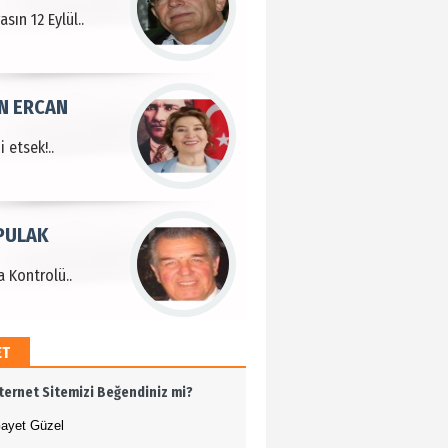
sın 12 Eylül..
N ERCAN
 etsek!..
PULAK
 Kontrolü..
ET
MEHMET ÖZDEMİR
nternet Sitemizi Beğendiniz mi?
i Bilim İnsanı Tosun
lu'na Saygı..
ayet Güzel