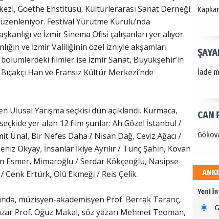
ezi, Goethe Enstitüsü, Kültürlerarası Sanat Derneği
Kapkara
e düzenleniyor. Festival Yürütme Kurulu’nda
kanlığı ve İzmir Sinema Ofisi çalışanları yer alıyor.
ığın ve İzmir Valiliğinin özel izniyle akşamları
ŞAYA
 bölümlerdeki filmler ise İzmir Sanat, Büyükşehir’in
Bıçakçı Han ve Fransız Kültür Merkezi’nde
İade mi
en Ulusal Yarışma seçkisi dün açıklandı. Kurmaca,
CAN 
seçkide yer alan 12 film şunlar: Ah Gözel İstanbul /
Gökova
it Ünal, Bir Nefes Daha / Nisan Dağ, Ceviz Ağacı /
eniz Okyay, İnsanlar İkiye Ayrılır / Tunç Şahin, Kovan
elin Esmer, Mimaroğlu / Serdar Kökçeoğlu, Nasipse
ANK
/ Cenk Ertürk, Ölü Ekmeği / Reis Çelik.
Dr. 
Yeni İ
Değerl
ında, müzisyen-akademisyen Prof. Berrak Taranç,
Terzioğ
G
azar Prof. Oğuz Makal, söz yazarı Mehmet Teoman,