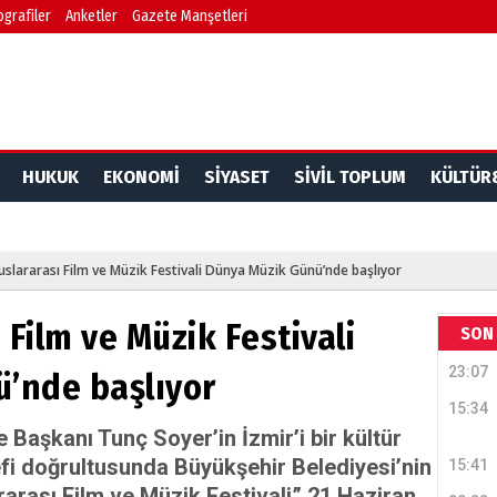
ografiler
Anketler
Gazete Manşetleri
HUKUK
EKONOMİ
SİYASET
SİVİL TOPLUM
KÜLTÜR
uslararası Film ve Müzik Festivali Dünya Müzik Günü’nde başlıyor
 Film ve Müzik Festivali
SON 
23:07
’nde başlıyor
15:34
 Başkanı Tunç Soyer’in İzmir’i bir kültür
efi doğrultusunda Büyükşehir Belediyesi’nin
15:41
rarası Film ve Müzik Festivali” 21 Haziran