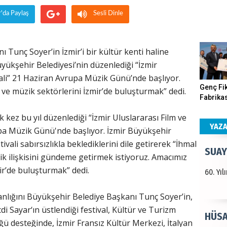
r'da Paylaş
Sesli Dinle
Haka
Görün
 Tunç Soyer’in İzmir’i bir kültür kenti haline
ükşehir Belediyesi’nin düzenlediği “İzmir
vali” 21 Haziran Avrupa Müzik Günü’nde başlıyor.
ALI 
Genç Fik
e müzik sektörlerini İzmir’de buluşturmak” dedi.
Fabrikas
Türkiy
Program
k kez bu yıl düzenlediği “İzmir Uluslararası Film ve
kazanır
Gerçekle
YAZ
pa Müzik Günü'nde başlıyor. İzmir Büyükşehir
vali sabırsızlıkla beklediklerini dile getirerek “İhmal
SUAY
ik ilişkisini gündeme getirmek istiyoruz. Amacımız
ir’de buluşturmak” dedi.
60. Yı
nlığını Büyükşehir Belediye Başkanı Tunç Soyer’in,
i Sayar‘ın üstlendiği festival, Kültür ve Turizm
HÜSA
 desteğinde, İzmir Fransız Kültür Merkezi, İtalyan