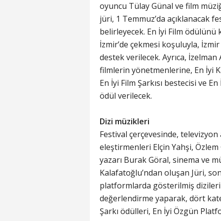
oyuncu Tülay Günal ve film müziğ
jüri, 1 Temmuz’da açıklanacak fest
belirleyecek. En İyi Film ödülünü 
İzmir’de çekmesi koşuluyla, İzmir
destek verilecek. Ayrıca, İzelman A
filmlerin yönetmenlerine, En İyi K
En İyi Film Şarkısı bestecisi ve En
ödül verilecek.
Dizi müzikleri
Festival çerçevesinde, televizyon
eleştirmenleri Elçin Yahşi, Özle
yazarı Burak Göral, sinema ve m
Kalafatoğlu’ndan oluşan Jüri, son bi
platformlarda gösterilmiş diziler
değerlendirme yaparak, dört kate
Şarkı ödülleri, En İyi Özgün Platf