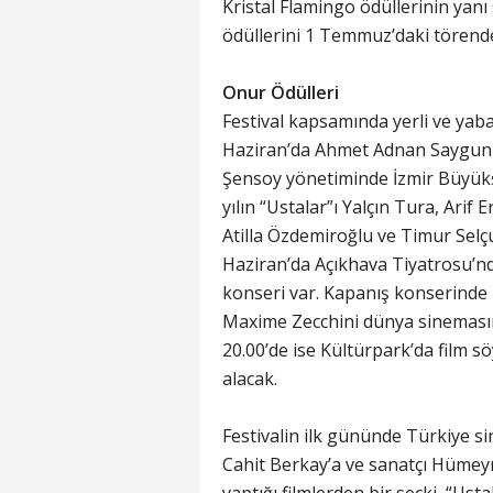
Kristal Flamingo ödüllerinin yanı 
ödüllerini 1 Temmuz’daki törende
Onur Ödülleri
Festival kapsamında yerli ve yaba
Haziran’da Ahmet Adnan Saygun S
Şensoy yönetiminde İzmir Büyükşe
yılın “Ustalar”ı Yalçın Tura, Arif E
Atilla Özdemiroğlu ve Timur Selçu
Haziran’da Açıkhava Tiyatrosu’nd
konseri var. Kapanış konserinde is
Maxime Zecchini dünya sinemasın
20.00’de ise Kültürpark’da film söy
alacak.
Festivalin ilk gününde Türkiye sin
Cahit Berkay’a ve sanatçı Hümeyr