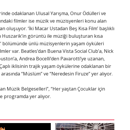
zerinde odaklanan Ulusal Yarışma, Onur Ödülleri ve
şındaki filmler ise müzik ve müzisyenleri konu alan
n oluşuyor. ‘İki Macar Ustadan Beş Kısa Film’ başlıklı
 Huszarik’in görüntü ile müziği buluşturan kısa
zik’ bölümünde ünlü müzisyenlerin yaşam öyküleri
mler var. Beatles’dan Buena Vista Social Club’a, Nick
ston’a, Andrea Bocelli’den Pavarotti’ye uzanan,
Çaplı iklisinin trajik yaşam öykülerine odaklanan bir
ı arasında “Müslüm” ve “Neredesin Firuze” yer alıyor.
n Müzik Belgeselleri”, “Her yaştan Çocuklar için
de programda yer alıyor.