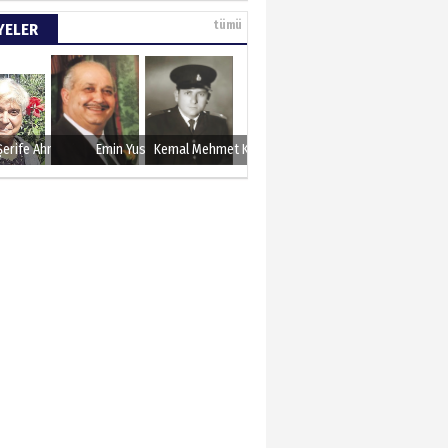
e tarımla para
tümü
YELER
..
 KARAMAN
lında 27 Mayıs 1960
Şerife Ahmet
Emin Yusuf
Kemal Mehmet Kanmaz
METTİN TAŞDEMİR
sın 12 Eylül..
N ERCAN
 etsek!..