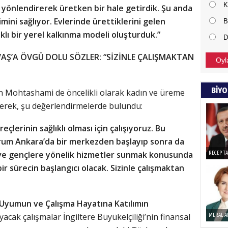
K
e yönlendirerek üretken bir hale getirdik. Şu anda
mini sağlıyor. Evlerinde ürettiklerini gelen
NECD
B
lıklı bir yerel kalkınma modeli oluşturduk.”
D
BAŞYAZ
önemli
Ş’A ÖVGÜ DOLU SÖZLER: “SİZİNLE ÇALIŞMAKTAN
Oyl
NAMI
BİYO
 Mohtashami de öncelikli olarak kadın ve üreme
irterek, şu değerlendirmelerde bulundu:
Türkçe
Budun
çlerinin sağlıklı olması için çalışıyoruz. Bu
rum Ankara’da bir merkezden başlayıp sonra da
Haka
a ve gençlere yönelik hizmetler sunmak konusunda
RECEP T
 bir sürecin başlangıcı olacak. Sizinle çalışmaktan
Görün
l Uyumun ve Çalışma Hayatına Katılımın
ayacak çalışmalar İngiltere Büyükelçiliği’nin finansal
ALI 
MERAL A