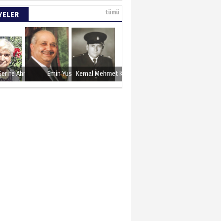
e tarımla para
tümü
YELER
..
 KARAMAN
lında 27 Mayıs 1960
Şerife Ahmet
Emin Yusuf
Kemal Mehmet Kanmaz
METTİN TAŞDEMİR
sın 12 Eylül..
N ERCAN
 etsek!..