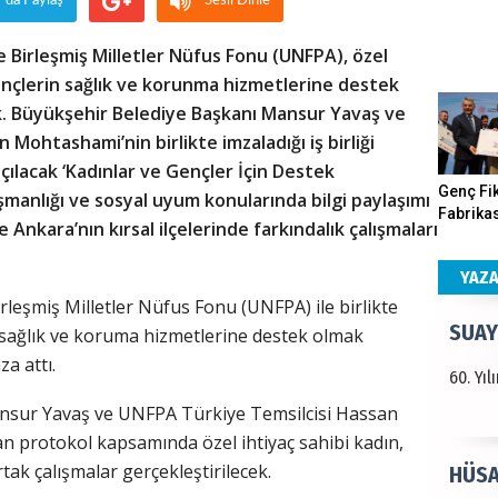
r'da Paylaş
Sesli Dinle
Haka
 Birleşmiş Milletler Nüfus Fonu (UNFPA), özel
gençlerin sağlık ve korunma hizmetlerine destek
Görün
ak. Büyükşehir Belediye Başkanı Mansur Yavaş ve
Mohtashami’nin birlikte imzaladığı iş birliği
çılacak ‘Kadınlar ve Gençler İçin Destek
ALI 
Genç Fik
şmanlığı ve sosyal uyum konularında bilgi paylaşımı
Fabrikas
e Ankara’nın kırsal ilçelerinde farkındalık çalışmaları
Türkiy
Program
kazanır
Gerçekle
YAZ
rleşmiş Milletler Nüfus Fonu (UNFPA) ile birlikte
SUAY
 sağlık ve koruma hizmetlerine destek olmak
za attı.
60. Yı
nsur Yavaş ve UNFPA Türkiye Temsilcisi Hassan
 protokol kapsamında özel ihtiyaç sahibi kadın,
tak çalışmalar gerçekleştirilecek.
HÜSA