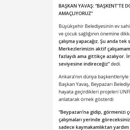
BAŞKAN YAVAŞ: “BAŞKENT’TE 
AMAÇLIYORUZ”
Büyükşehir Belediyesinin ev sah
ve çocuk sağlığının önemine dik
çalışma yapacağız. Şu anda tek
Merkezlerimizin aktif çalışama
fazlaydı ama gittikçe azalıyor. İ
seviyesine indireceğiz”
dedi.
Ankara’nın dünya başkentleriyle ya
Başkan Yavaş, Beypazarı Belediy
hayata geçirdikleri projeleri U
anlatarak örnek gösterdi:
“Beypazarı’na gidip, görmenizi ço
çalışmaları yerinde göreceksiniz.
sadece kaymakamlıktan yardım al