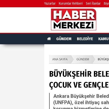
Yazarlar
Kurumlar Rehberi
Seri İlanlar
Biy
GÜNDEM
BELEDİYE
KAMU
ANA SAYFA
GÜNDEM
BÜYÜKŞE
BÜYÜKŞEHİR BELE
ÇOCUK VE GENÇLER
Ankara Büyükşehir Beledi
(UNFPA), özel ihtiyaç sah
korunma hizmetlerine des