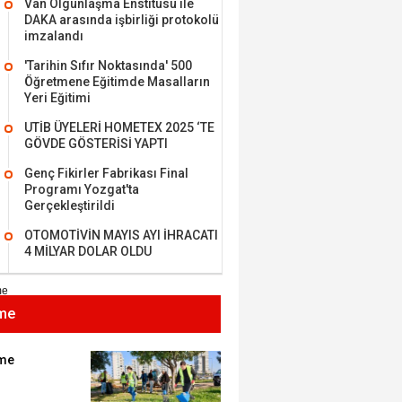
Van Olgunlaşma Enstitüsü ile
DAKA arasında işbirliği protokolü
imzalandı
'Tarihin Sıfır Noktasında' 500
Öğretmene Eğitimde Masalların
MEHMET ÖZDEMİR
Yeri Eğitimi
UTİB ÜYELERİ HOMETEX 2025 ‘TE
i Bilim İnsanı Tosun
GÖVDE GÖSTERİSİ YAPTI
lu'na Saygı..
Genç Fikirler Fabrikası Final
Programı Yozgat'ta
Gerçekleştirildi
ET BULUZ
OTOMOTİVİN MAYIS AYI İHRACATI
I - Sağlık turizminde
4 MİLYAR DOLAR OLDU
 başarı…
me
K KEMAL ZEYBEK
miz: Ulusumuz:
umuz..