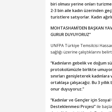
biri olması yerine onları turizm
2-3 bin aile kadın üzerinden geçi
turistlere satıyorlar. Kadın ağır
MOHTASHAMİ’DEN BAŞKAN YAVA
GURUR DUYUYORUZ”
UNFPA Türkiye Temsilcisi Hassan
sağlığı üzerine çalıştıklarını bel
“Kadınların gebelik ve doğum süre
protokolümüzle birlikte umuyo
sınırları genişleterek kadınlar
ortaklaşa çalışacağız. Bu 3 yıllık
onur duyuyoruz.”
“Kadınlar ve Gençler için Sosya
Desteklenmesi Projesi”
ile başl