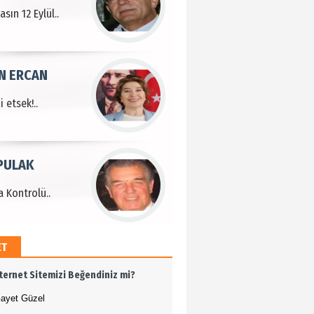
sın 12 Eylül..
N ERCAN
 etsek!..
PULAK
 Kontrolü..
ET
MEHMET ÖZDEMİR
nternet Sitemizi Beğendiniz mi?
i Bilim İnsanı Tosun
lu'na Saygı..
ayet Güzel