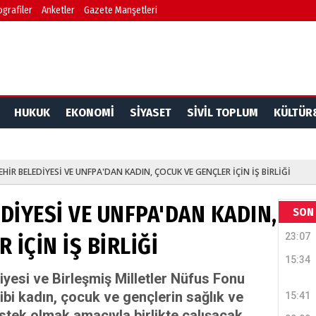
ografiler
Anketler
Gazete Manşetleri
HUKUK
EKONOMİ
SİYASET
SİVİL TOPLUM
KÜLTÜR
HİR BELEDİYESİ VE UNFPA'DAN KADIN, ÇOCUK VE GENÇLER İÇİN İŞ BİRLİĞİ
DİYESİ VE UNFPA'DAN KADIN,
SON 
23:07
 İÇİN İŞ BİRLİĞİ
15:34
yesi ve Birleşmiş Milletler Nüfus Fonu
ibi kadın, çocuk ve gençlerin sağlık ve
15:41
tek olmak amacıyla birlikte çalışacak.