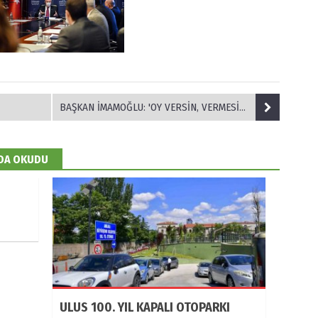
BAŞKAN İMAMOĞLU: 'OY VERSİN, VERMESİN VATANDAŞLA İLİŞKİMİZ DEĞİŞMEYECEK'
 DA OKUDU
ULUS 100. YIL KAPALI OTOPARKI