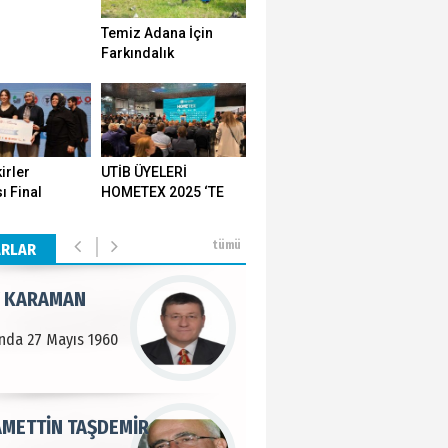
Temiz Adana İçin
n SOYSAL
Farkındalık
Seferberliği…
en Köy
BEKTAN
irler
UTİB ÜYELERİ
ı Final
HOMETEX 2025 ‘TE
e tarımla para
ı Yozgat'ta
GÖVDE GÖSTERİSİ
..
ştirildi
YAPTI
tümü
ARLAR
 KARAMAN
lında 27 Mayıs 1960
METTİN TAŞDEMİR