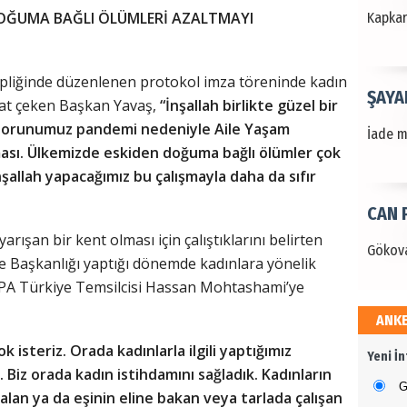
DOĞUMA BAĞLI ÖLÜMLERİ AZALTMAYI
Kapkara
ipliğinde düzenlenen protokol imza töreninde kadın
ŞAYA
kat çeken Başkan Yavaş,
“İnşallah birlikte güzel bir
 sorunumuz pandemi nedeniyle Aile Yaşam
İade mi
ması. Ülkemizde eskiden doğuma bağlı ölümler çok
nşallah yapacağımız bu çalışmayla daha da sıfır
CAN 
rışan bir kent olması için çalıştıklarını belirten
Gökova
e Başkanlığı yaptığı dönemde kadınlara yönelik
NFPA Türkiye Temsilcisi Hassan Mohtashami’ye
ANK
Dr. 
k isteriz. Orada kadınlarla ilgili yaptığımız
Yeni İ
Değerl
 Biz orada kadın istihdamını sağladık. Kadınların
Terzioğ
G
an ya da eşinin eline bakan veya tarlada çalışan