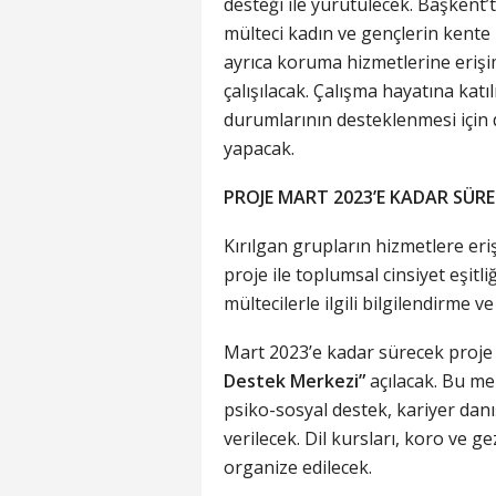
desteği ile yürütülecek. Başken
mülteci kadın ve gençlerin kent
ayrıca koruma hizmetlerine erişim
çalışılacak. Çalışma hayatına kat
durumlarının desteklenmesi için
yapacak.
PROJE MART 2023’E KADAR SÜR
Kırılgan grupların hizmetlere eri
proje ile toplumsal cinsiyet eşitli
mültecilerle ilgili bilgilendirme 
Mart 2023’e kadar sürecek proje
Destek Merkezi”
açılacak. Bu me
psiko-sosyal destek, kariyer dan
verilecek. Dil kursları, koro ve ge
organize edilecek.