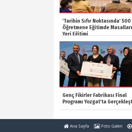
'Tarihin Sıfır Noktasında' 500
Öğretmene Eğitimde Masallar
Yeri Eğitimi
Genç Fikirler Fabrikası Final
Programı Yozgat'ta Gerçekleşti
Ana Sayfa
Foto Galeri