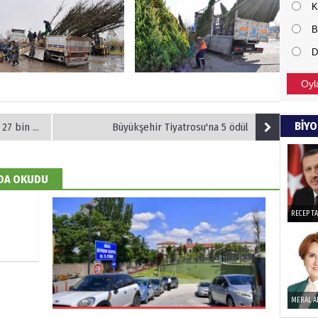
K
NECD
B
D
BAŞYAZ
önemli
Oyl
NAMI
BİYO
eve girdi
Büyükşehir Tiyatrosu'na 5 ödül
Türkçe
Budun
 DA OKUDU
Haka
RECEP T
Görün
ALI 
MERAL A