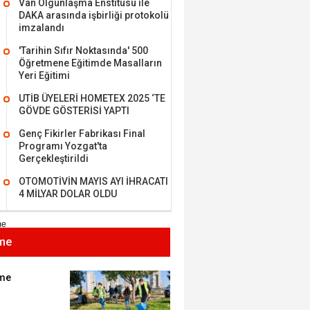
Van Olgunlaşma Enstitüsü ile
DAKA arasında işbirliği protokolü
imzalandı
'Tarihin Sıfır Noktasında' 500
Öğretmene Eğitimde Masalların
MEHMET ÖZDEMİR
Yeri Eğitimi
UTİB ÜYELERİ HOMETEX 2025 ‘TE
i Bilim İnsanı Tosun
GÖVDE GÖSTERİSİ YAPTI
lu'na Saygı..
Genç Fikirler Fabrikası Final
Programı Yozgat'ta
Gerçekleştirildi
ET BULUZ
OTOMOTİVİN MAYIS AYI İHRACATI
I - Sağlık turizminde
4 MİLYAR DOLAR OLDU
 başarı…
me
K KEMAL ZEYBEK
miz: Ulusumuz:
umuz..