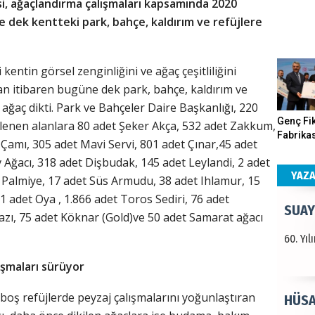
i, ağaçlandırma çalışmaları kapsamında 2020
 dek kentteki park, bahçe, kaldırım ve refüjlere
Haka
Görün
entin görsel zenginliğini ve ağaç çeşitliliğini
an itibaren bugüne dek park, bahçe, kaldırım ve
8 ağaç dikti. Park ve Bahçeler Daire Başkanlığı, 220
ALI 
Genç Fik
lenen alanlara 80 adet Şeker Akça, 532 adet Zakkum,
Fabrikas
 Çamı, 305 adet Mavi Servi, 801 adet Çınar,45 adet
Türkiy
Program
ev Ağacı, 318 adet Dişbudak, 145 adet Leylandi, 2 adet
kazanır
Gerçekle
YAZ
t Palmiye, 17 adet Süs Armudu, 38 adet Ihlamur, 15
 adet Oya , 1.866 adet Toros Sediri, 76 adet
SUAY
zı, 75 adet Köknar (Gold)ve 50 adet Samarat ağacı
60. Yı
ışmaları sürüyor
boş refüjlerde peyzaj çalışmalarını yoğunlaştıran
HÜSA