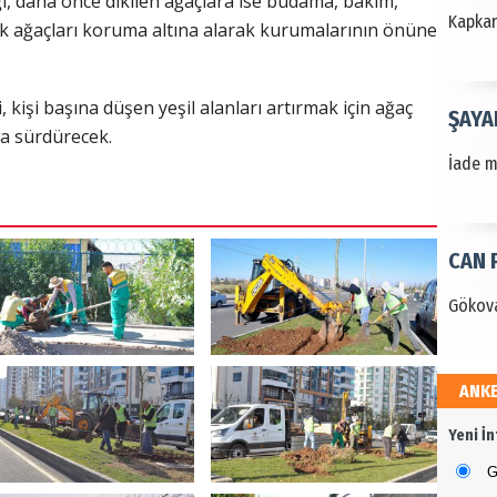
ı, daha önce dikilen ağaçlara ise budama, bakım,
Kapkara
ak ağaçları koruma altına alarak kurumalarının önüne
 kişi başına düşen yeşil alanları artırmak için ağaç
ŞAYA
da sürdürecek.
İade mi
CAN 
Gökova
ANK
Dr. 
Yeni İ
Değerl
Terzioğ
G