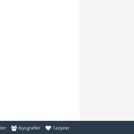
ler
Biyografiler
Taziyeler