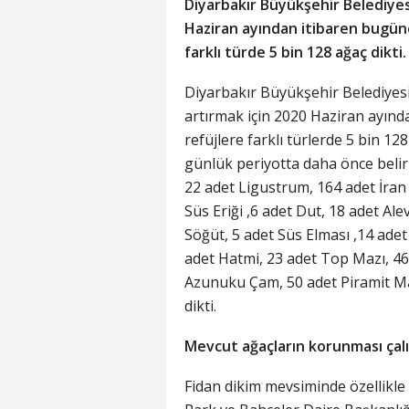
Diyarbakır Büyükşehir Belediyes
Haziran ayından itibaren bugüne
farklı türde 5 bin 128 ağaç dikti.
Diyarbakır Büyükşehir Belediyesi k
artırmak için 2020 Haziran ayınd
refüjlere farklı türlerde 5 bin 12
günlük periyotta daha önce belir
22 adet Ligustrum, 164 adet İran
Süs Eriği ,6 adet Dut, 18 adet Al
Söğüt, 5 adet Süs Elması ,14 ade
adet Hatmi, 23 adet Top Mazı, 461
Azunuku Çam, 50 adet Piramit Ma
dikti.
Mevcut ağaçların korunması çal
Fidan dikim mevsiminde özellikle 