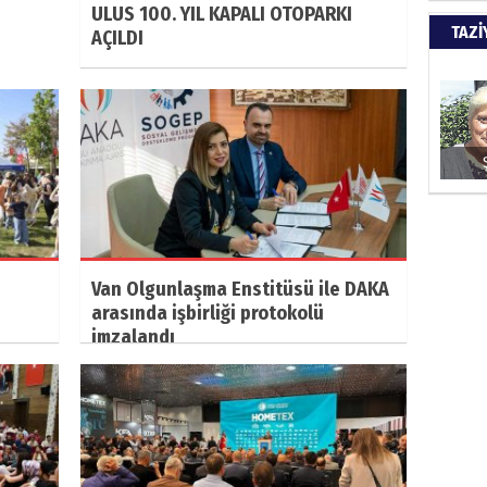
ULUS 100. YIL KAPALI OTOPARKI
Türkiy
TAZİ
AÇILDI
kazanır
SUAY
60. Yı
HÜSA
Van Olgunlaşma Enstitüsü ile DAKA
Kapkara
arasında işbirliği protokolü
imzalandı
ŞAYA
İade mi