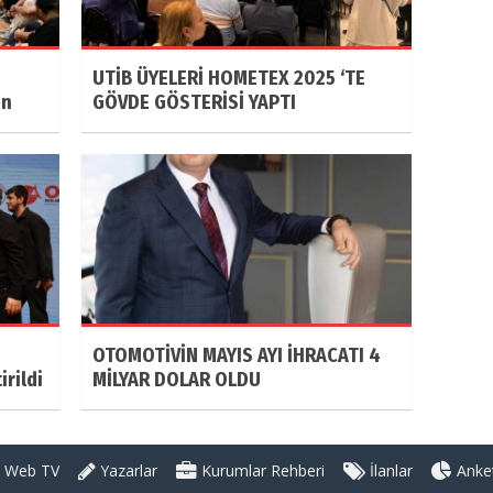
UTİB ÜYELERİ HOMETEX 2025 ‘TE
ın
GÖVDE GÖSTERİSİ YAPTI
OTOMOTİVİN MAYIS AYI İHRACATI 4
rildi
MİLYAR DOLAR OLDU
Web TV
Yazarlar
Kurumlar Rehberi
İlanlar
Anket