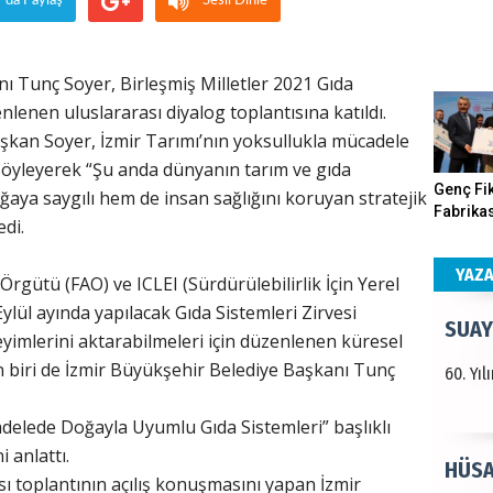
r'da Paylaş
Sesli Dinle
Haka
ı Tunç Soyer, Birleşmiş Milletler 2021 Gıda
Görün
nlenen uluslararası diyalog toplantısına katıldı.
şkan Soyer, İzmir Tarımı’nın yoksullukla mücadele
öyleyerek “Şu anda dünyanın tarım ve gıda
ALI 
Genç Fik
ğaya saygılı hem de insan sağlığını koruyan stratejik
Fabrikas
edi.
Türkiy
Program
kazanır
Gerçekle
YAZ
Örgütü (FAO) ve ICLEI (Sürdürülebilirlik İçin Yerel
ylül ayında yapılacak Gıda Sistemleri Zirvesi
SUAY
yimlerini aktarabilmeleri için düzenlenen küresel
an biri de İzmir Büyükşehir Belediye Başkanı Tunç
60. Yı
delede Doğayla Uyumlu Gıda Sistemleri” başlıklı
i anlattı.
HÜSA
ı toplantının açılış konuşmasını yapan İzmir