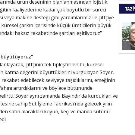
 tarımda ürün deseninin planlanmasından lojistik,
Türkiy
TAZİ
ğitim faaliyetlerine kadar çok boyutlu bir süreci
kazanır
i veya makine desteği gibi yardımlarımız ile çiftçiye
üresel çarkın içerisinde küçük üreticilerin büyük
SUAY
sındaki haksız rekabetinde şartları eşitliyoruz”
60. Yı
i büyütüyoruz”
nlayarak, çiftçinin tek tipleştirilen bu küresel
HÜSA
in katma değerini büyüttüklerini vurgulayan Soyer,
e rekabet edebilecek seviyeye taşıdıklarını, emeğinin
Kapkara
efahını artırdıklarını ve böylece bütününde
belirtti. Soyer aynı zamanda Bayındır’da kurdukları ve
esine sahip Süt İşleme Fabrikası’nda gelecek yılın
ŞAYA
rden satın alacakları koyun, keçi ve manda sütünü
edi.
İade mi