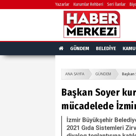
Yazarlar
Kurumlar Rehberi
Seri İlanlar
Biy
GÜNDEM
BELEDİYE
KAMU
ANA SAYFA
GÜNDEM
Başkan S
Başkan Soyer kur
mücadelede İzmir 
İzmir Büyükşehir Belediye
2021 Gıda Sistemleri Zir
diyalog toplantısına katıld