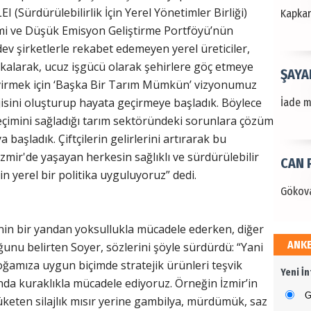
 (Sürdürülebilirlik İçin Yerel Yönetimler Birliği)
Kapkara
emi ve Düşük Emisyon Geliştirme Portföyü’nün
ev şirketlerle rekabet edemeyen yerel üreticiler,
kalarak, ucuz işgücü olarak şehirlere göç etmeye
ŞAYA
çevirmek için ‘Başka Bir Tarım Mümkün’ vizyonumuz
jisini oluşturup hayata geçirmeye başladık. Böylece
İade mi
eçimini sağladığı tarım sektöründeki sorunlara çözüm
 başladık. Çiftçilerin gelirlerini artırarak bu
İzmir'de yaşayan herkesin sağlıklı ve sürdürülebilir
CAN 
in yerel bir politika uyguluyoruz” dedi.
Gökova
inin bir yandan yoksullukla mücadele ederken, diğer
ANK
nu belirten Soyer, sözlerini şöyle sürdürdü: “Yani
Dr. 
oğamıza uygun biçimde stratejik ürünleri teşvik
Yeni İ
Değerl
a kuraklıkla mücadele ediyoruz. Örneğin İzmir’in
Terzioğ
G
keten silajlık mısır yerine gambilya, mürdümük, saz