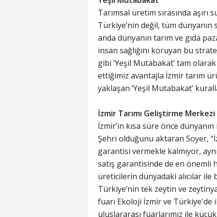
Yeşil Mutabakat
Tarımsal üretim sırasında aşırı s
Türkiye’nin değil, tüm dünyanın 
anda dünyanın tarım ve gıda paza
insan sağlığını koruyan bu stratej
gibi ‘Yeşil Mutabakat’ tam olarak
ettiğimiz avantajla İzmir tarım ür
yaklaşan ‘Yeşil Mutabakat’ kurall
İzmir Tarımı Geliştirme Merkezi 
İzmir’in kısa süre önce dünyanın 
Şehri olduğunu aktaran Soyer, “İ
garantisi vermekle kalmıyor, ayn
satış garantisinde de en önemli he
üreticilerin dünyadaki alıcılar i
Türkiye’nin tek zeytin ve zeytiny
fuarı Ekoloji İzmir ve Türkiye'd
uluslararası fuarlarımız ile küçük