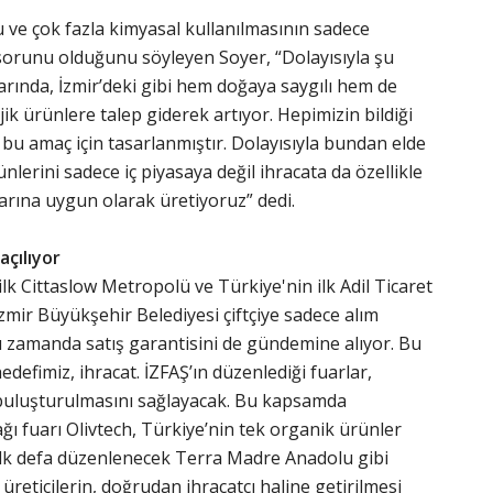
u ve çok fazla kimyasal kullanılmasının sadece
sorunu olduğunu söyleyen Soyer, “Dolayısıyla şu
rında, İzmir’deki gibi hem doğaya saygılı hem de
ik ürünlere talep giderek artıyor. Hepimizin bildiği
 bu amaç için tasarlanmıştır. Dolayısıyla bundan elde
ünlerini sadece iç piyasaya değil ihracata da özellikle
arına uygun olarak üretiyoruz” dedi.
açılıyor
ilk Cittaslow Metropolü ve Türkiye'nin ilk Adil Ticaret
zmir Büyükşehir Belediyesi çiftçiye sadece alım
ı zamanda satış garantisini de gündemine alıyor. Bu
defimiz, ihracat. İZFAŞ’ın düzenlediği fuarlar,
le buluşturulmasını sağlayacak. Bu kapsamda
ağı fuarı Olivtech, Türkiye’nin tek organik ürünler
e ilk defa düzenlenecek Terra Madre Anadolu gibi
 üreticilerin, doğrudan ihracatçı haline getirilmesi