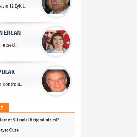
sın 12 Eylül..
N ERCAN
 etsek!..
PULAK
 Kontrolü..
ET
MEHMET ÖZDEMİR
nternet Sitemizi Beğendiniz mi?
i Bilim İnsanı Tosun
lu'na Saygı..
ayet Güzel