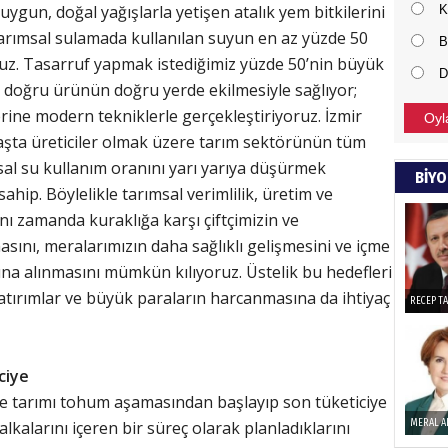
uygun, doğal yağışlarla yetişen atalık yem bitkilerini
K
arımsal sulamada kullanılan suyun en az yüzde 50
NECD
B
ruz. Tasarruf yapmak istediğimiz yüzde 50’nin büyük
D
BAŞYAZ
i doğru ürünün doğru yerde ekilmesiyle sağlıyor;
önemli
rine modern tekniklerle gerçekleştiriyoruz. İzmir
Oyl
aşta üreticiler olmak üzere tarım sektörünün tüm
sal su kullanım oranını yarı yarıya düşürmek
NAMI
BİYO
ahip. Böylelikle tarımsal verimlilik, üretim ve
Türkçe
ynı zamanda kuraklığa karşı çiftçimizin ve
Budun
sını, meralarımızın daha sağlıklı gelişmesini ve içme
ına alınmasını mümkün kılıyoruz. Üstelik bu hedefleri
atırımlar ve büyük paraların harcanmasına da ihtiyaç
Haka
RECEP T
Görün
ciye
de tarımı tohum aşamasından başlayıp son tüketiciye
ALI 
alarını içeren bir süreç olarak planladıklarını
MERAL A