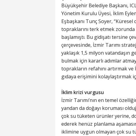
Büyükşehir Belediye Başkanı, ICLEI
Yönetim Kurulu Üyesi, İklim Eyl
Eşbaşkanı Tunç Soyer, “Küresel d
topraklarını terk etmek zorunda 
başlamıştı. Bu gidişatı tersine 
çerçevesinde, İzmir Tarımı strate
yaklaşık 1,5 milyon vatandaşın g
bulmak için kararlı adımlar atmaya
toprakların refahını artırmak ve 
gıdaya erişimini kolaylaştırmak iç
İklim krizi vurgusu
İzmir Tarımı’nın en temel özelliğ
yandan da doğayı koruması olduğu
çok su tüketen ürünler yerine, d
ederek henüz planlama aşamasınd
iklimine uygun olmayan çok su tü