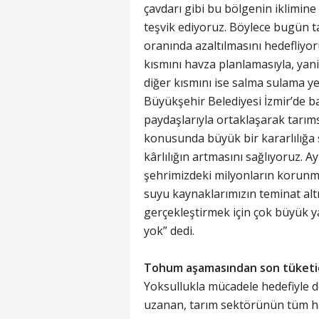
çavdarı gibi bu bölgenin iklimine 
teşvik ediyoruz. Böylece bugün t
oranında azaltılmasını hedefliyo
kısmını havza planlamasıyla, yan
diğer kısmını ise salma sulama ye
Büyükşehir Belediyesi İzmir’de b
paydaşlarıyla ortaklaşarak tarım
konusunda büyük bir kararlılığa s
kârlılığın artmasını sağlıyoruz. A
şehrimizdeki milyonların korunma
suyu kaynaklarımızın teminat alt
gerçekleştirmek için çok büyük y
yok” dedi.
Tohum aşamasından son tüketi
Yoksullukla mücadele hedefiyle 
uzanan, tarım sektörünün tüm halk