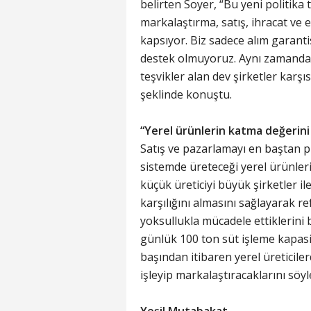
belirten Soyer, “Bu yeni politika
markalaştırma, satış, ihracat ve e
kapsıyor. Biz sadece alım garantis
destek olmuyoruz. Aynı zamanda k
teşvikler alan dev şirketler karşı
şeklinde konuştu.
“Yerel ürünlerin katma değerin
Satış ve pazarlamayı en baştan pla
sistemde üreteceği yerel ürünler
küçük üreticiyi büyük şirketler il
karşılığını almasını sağlayarak r
yoksullukla mücadele ettiklerini 
günlük 100 ton süt işleme kapasit
başından itibaren yerel üreticile
işleyip markalaştıracaklarını söyl