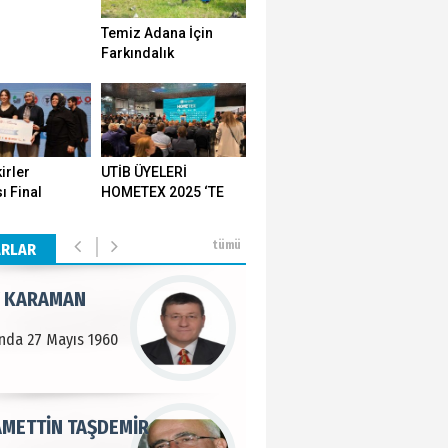
Temiz Adana İçin
n SOYSAL
Farkındalık
Seferberliği…
en Köy
BEKTAN
irler
UTİB ÜYELERİ
ı Final
HOMETEX 2025 ‘TE
e tarımla para
ı Yozgat'ta
GÖVDE GÖSTERİSİ
..
ştirildi
YAPTI
tümü
ARLAR
 KARAMAN
lında 27 Mayıs 1960
METTİN TAŞDEMİR