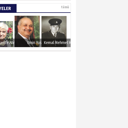
e tarımla para
tümü
YELER
..
 KARAMAN
lında 27 Mayıs 1960
Şerife Ahmet
Emin Yusuf
Kemal Mehmet Kanmaz
METTİN TAŞDEMİR
sın 12 Eylül..
N ERCAN
 etsek!..