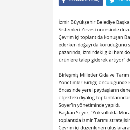
Facebook'ta Paylaş
Twitte
İzmir Büyükşehir Belediye Başkan
Sistemleri Zirvesi öncesinde düze
Çevrim içi toplantıda konuşan Ba
ederken doğayı da koruduğunu s
pazarında, İzmir’deki gibi hem do
ürünlere talep giderek artıyor” d
Birleşmiş Milletler Gıda ve Tarım 
Yönetimler Birliği) öncülüğünde E
öncesinde yerel paydaşların dene
ölçekteki diyalog toplantılarınd
Soyer’in yönetiminde yapıldı.
Başkan Soyer, “Yoksullukla Müca
toplantıda İzmir Tarımı stratejisin
Çevrim içi düzenlenen uluslararas