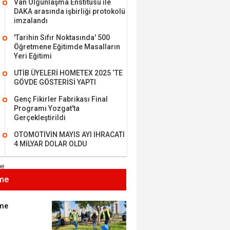
Van Olgunlaşma Enstitüsü ile
DAKA arasında işbirliği protokolü
imzalandı
'Tarihin Sıfır Noktasında' 500
Öğretmene Eğitimde Masalların
MEHMET ÖZDEMİR
Yeri Eğitimi
UTİB ÜYELERİ HOMETEX 2025 ‘TE
i Bilim İnsanı Tosun
GÖVDE GÖSTERİSİ YAPTI
lu'na Saygı..
Genç Fikirler Fabrikası Final
Programı Yozgat'ta
Gerçekleştirildi
ET BULUZ
OTOMOTİVİN MAYIS AYI İHRACATI
I - Sağlık turizminde
4 MİLYAR DOLAR OLDU
 başarı…
me
K KEMAL ZEYBEK
miz: Ulusumuz:
umuz..