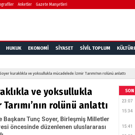
ografiler
Anketler
Gazete Manşetleri
HUKUK
EKONOMİ
SİYASET
SİVİL TOPLUM
KÜLTÜR
oyer kuraklıkla ve yoksullukla mücadelede İzmir Tarımı’nın rolünü anlattı
aklıkla ve yoksullukla
SON 
23:07
Tarımı’nın rolünü anlattı
15:34
 Başkanı Tunç Soyer, Birleşmiş Milletler
vesi öncesinde düzenlenen uluslararası
15:41
ı.