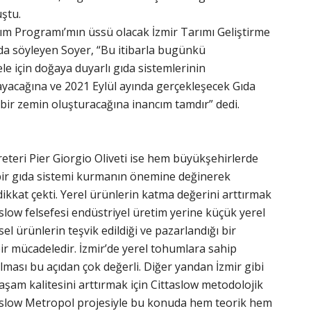
ştu.
ım Programı’mın üssü olacak İzmir Tarımı Geliştirme
 da söyleyen Soyer, “Bu itibarla bugünkü
e için doğaya duyarlı gıda sistemlerinin
layacağına ve 2021 Eylül ayında gerçekleşecek Gıda
i bir zemin oluşturacağına inancım tamdır” dedi.
eteri Pier Giorgio Oliveti ise hem büyükşehirlerde
ir gıda sistemi kurmanın önemine değinerek
 dikkat çekti. Yerel ürünlerin katma değerini arttırmak
taslow felsefesi endüstriyel üretim yerine küçük yerel
el ürünlerin teşvik edildiği ve pazarlandığı bir
ir mücadeledir. İzmir’de yerel tohumlara sahip
lması bu açıdan çok değerli. Diğer yandan İzmir gibi
şam kalitesini arttırmak için Cittaslow metodolojik
taslow Metropol projesiyle bu konuda hem teorik hem