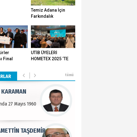
Temiz Adana İçin
n SOYSAL
Farkındalık
Seferberliği…
en Köy
BEKTAN
irler
UTİB ÜYELERİ
ı Final
HOMETEX 2025 ‘TE
e tarımla para
ı Yozgat'ta
GÖVDE GÖSTERİSİ
..
ştirildi
YAPTI
tümü
ARLAR
 KARAMAN
lında 27 Mayıs 1960
METTİN TAŞDEMİR