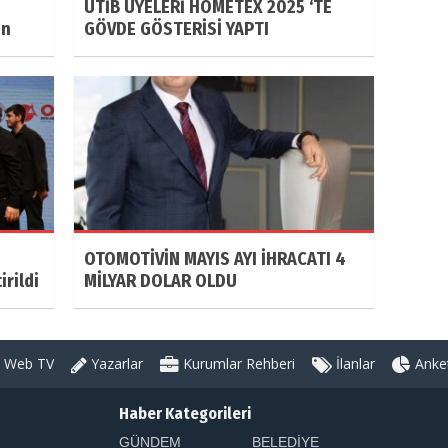
UTİB ÜYELERİ HOMETEX 2025 ‘TE
ın
GÖVDE GÖSTERİSİ YAPTI
OTOMOTİVİN MAYIS AYI İHRACATI 4
rildi
MİLYAR DOLAR OLDU
Web TV
Yazarlar
Kurumlar Rehberi
İlanlar
Anket
Haber Kategorileri
GÜNDEM
BELEDİYE