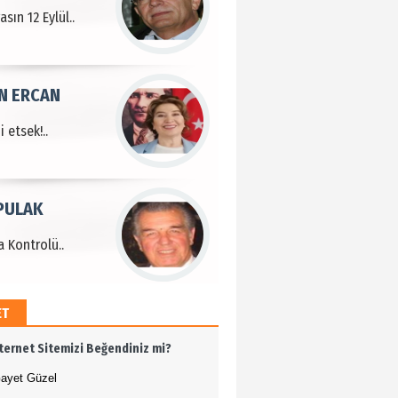
sın 12 Eylül..
N ERCAN
 etsek!..
PULAK
 Kontrolü..
ET
MEHMET ÖZDEMİR
nternet Sitemizi Beğendiniz mi?
i Bilim İnsanı Tosun
lu'na Saygı..
ayet Güzel