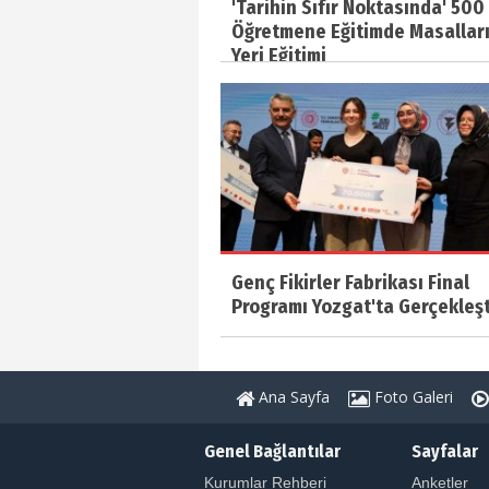
'Tarihin Sıfır Noktasında' 500
Öğretmene Eğitimde Masallar
Yeri Eğitimi
Genç Fikirler Fabrikası Final
Programı Yozgat'ta Gerçekleşti
Ana Sayfa
Foto Galeri
Genel Bağlantılar
Sayfalar
Kurumlar Rehberi
Anketler