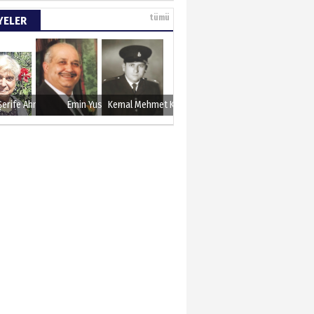
e tarımla para
tümü
YELER
..
 KARAMAN
lında 27 Mayıs 1960
Şerife Ahmet
Emin Yusuf
Kemal Mehmet Kanmaz
METTİN TAŞDEMİR
sın 12 Eylül..
N ERCAN
 etsek!..