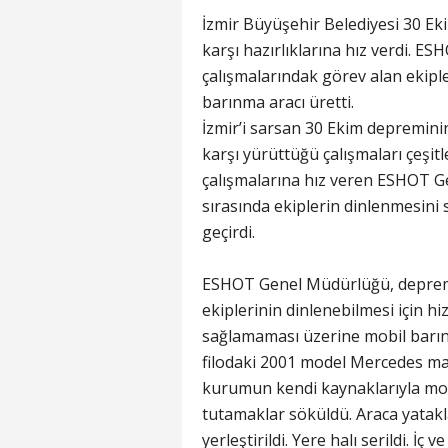
İzmir Büyüşehir Belediyesi 30 Ek
karşı hazırlıklarına hız verdi.
çalışmalarındak görev alan ekip
barınma aracı üretti.
İzmir’i sarsan 30 Ekim depreminin
karşı yürüttüğü çalışmaları çeşit
çalışmalarına hız veren ESHOT G
sırasında ekiplerin dinlenmesini
geçirdi.
ESHOT Genel Müdürlüğü, deprem
ekiplerinin dinlenebilmesi için 
sağlamaması üzerine mobil barınm
filodaki 2001 model Mercedes ma
kurumun kendi kaynaklarıyla mobi
tutamaklar söküldü. Araca yatakla
yerleştirildi. Yere halı serildi. İç