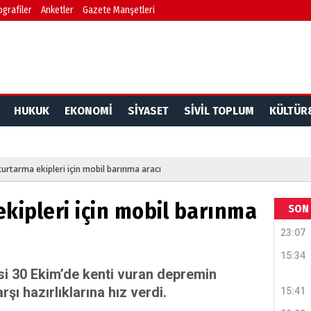
ografiler
Anketler
Gazete Manşetleri
HUKUK
EKONOMİ
SİYASET
SİVİL TOPLUM
KÜLTÜR
urtarma ekipleri için mobil barınma aracı
kipleri için mobil barınma
SON 
23:07
15:34
si 30 Ekim’de kenti vuran depremin
rşı hazırlıklarına hız verdi.
15:41