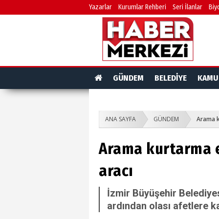
Yazarlar
Kurumlar Rehberi
Seri İlanlar
Biy
GÜNDEM
BELEDİYE
KAMU
ANA SAYFA
GÜNDEM
Arama k
Arama kurtarma e
aracı
İzmir Büyüşehir Belediye
ardından olası afetlere ka