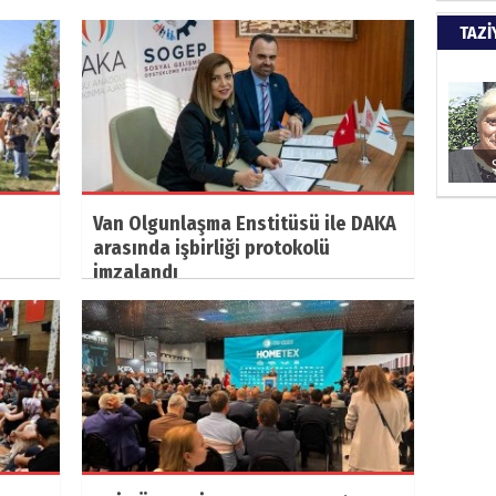
Türkiy
TAZİ
kazanır
SUAY
60. Yı
Van Olgunlaşma Enstitüsü ile DAKA
arasında işbirliği protokolü
HÜSA
imzalandı
Kapkara
ŞAYA
İade mi