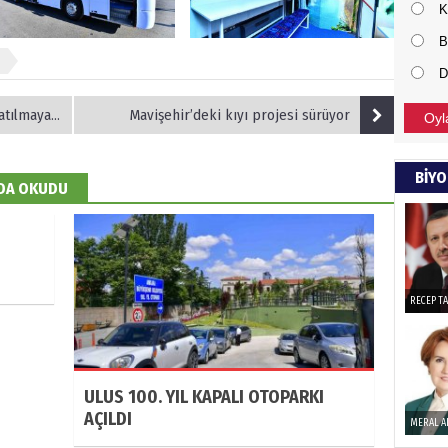
K
NECD
B
D
BAŞYAZ
önemli
ılmayacak
Mavişehir’deki kıyı projesi sürüyor
Oyl
NAMI
BİYO
 DA OKUDU
Türkçe
Budun
Haka
RECEP T
Görün
ULUS 100. YIL KAPALI OTOPARKI
AÇILDI
ALI 
MERAL A