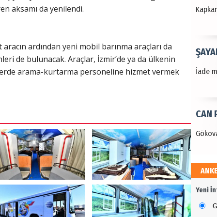
en aksamı da yenilendi.
Kapkara
aracın ardından yeni mobil barınma araçları da
ŞAYA
leri de bulunacak. Araçlar, İzmir’de ya da ülkenin
etlerde arama-kurtarma personeline hizmet vermek
İade mi
CAN 
Gökova
ANK
Dr. 
Yeni İ
Değerl
Terzioğ
G