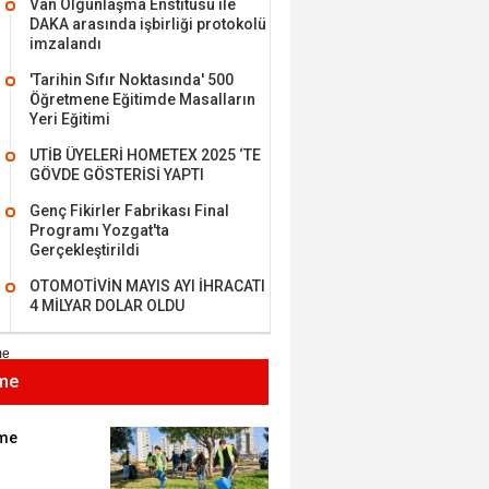
Van Olgunlaşma Enstitüsü ile
DAKA arasında işbirliği protokolü
imzalandı
'Tarihin Sıfır Noktasında' 500
Öğretmene Eğitimde Masalların
MEHMET ÖZDEMİR
Yeri Eğitimi
UTİB ÜYELERİ HOMETEX 2025 ‘TE
i Bilim İnsanı Tosun
GÖVDE GÖSTERİSİ YAPTI
lu'na Saygı..
Genç Fikirler Fabrikası Final
Programı Yozgat'ta
Gerçekleştirildi
ET BULUZ
OTOMOTİVİN MAYIS AYI İHRACATI
I - Sağlık turizminde
4 MİLYAR DOLAR OLDU
 başarı…
me
K KEMAL ZEYBEK
miz: Ulusumuz:
umuz..