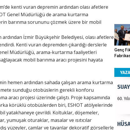
im’de kenti vuran depremin ardından olası afetlere
Haka
 ESHOT Genel Müdürlüğü de arama kurtarma
lerin barınma sorununu çözmek üzere bir mobil
Görün
 ardından İzmir Büyükşehir Belediyesi, olası afetlere
lendirdi. Kenti vuran depremden çıkardığı derslerle
ALI 
Genç Fik
enel Müdürlüğü, arama-kurtarma faaliyetleri
Fabrikas
 sağlayacak mobil barınma aracı projesini hayata
Türkiy
Program
kazanır
Gerçekle
YAZ
in hemen ardından sahada çalışan arama kurtarma
SUAY
hizmete sunduğu otobüslerin gerekli konforu
a aracı projesi üzerinde çalıştı. Proje kapsamında
60. Yı
rka körüklü otobüslerden biri, ESHOT atölyelerinde
l yatakhaneye çevrildi. Koltuklar, döşemeler,
r, yumuşak oturaklar, masalar ve ısıtıcılar
HÜSA
 ve dış yüzeyler, camlar ve tavanlar dekoratif görsellerle