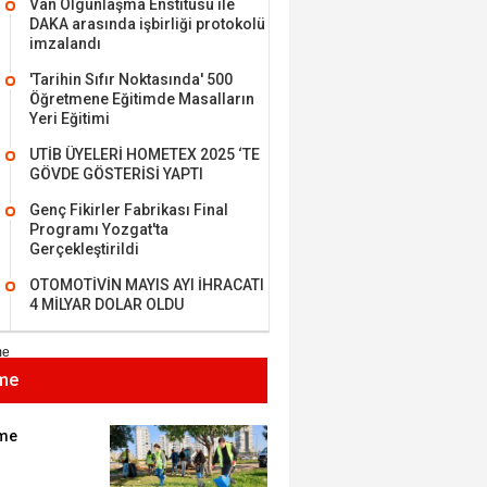
Van Olgunlaşma Enstitüsü ile
miz: Ulusumuz:
DAKA arasında işbirliği protokolü
umuz..
imzalandı
'Tarihin Sıfır Noktasında' 500
Öğretmene Eğitimde Masalların
n SOYSAL
Yeri Eğitimi
UTİB ÜYELERİ HOMETEX 2025 ‘TE
en Köy
GÖVDE GÖSTERİSİ YAPTI
Genç Fikirler Fabrikası Final
Programı Yozgat'ta
Gerçekleştirildi
BEKTAN
OTOMOTİVİN MAYIS AYI İHRACATI
e tarımla para
4 MİLYAR DOLAR OLDU
..
me
 KARAMAN
lında 27 Mayıs 1960