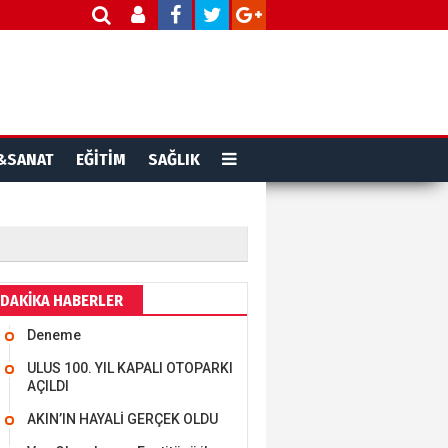
&SANAT
EĞİTİM
SAĞLIK
MEHMET ÖZDEMİR
i Bilim İnsanı Tosun
lu'na Saygı..
ET BULUZ
DAKİKA HABERLER
Deneme
I - Sağlık turizminde
 başarı…
ULUS 100. YIL KAPALI OTOPARKI
AÇILDI
AKIN’IN HAYALİ GERÇEK OLDU
K KEMAL ZEYBEK