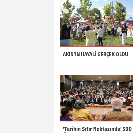
AKIN’IN HAYALİ GERÇEK OLDU
'Tarihin Sıfır Noktasında' 500