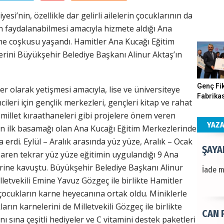
si’nin, özellikle dar gelirli ailelerin çocuklarının da
HÜSA
n faydalanabilmesi amacıyla hizmete aldığı Ana
ne coşkusu yaşandı. Hamitler Ana Kucağı Eğitim
Kapkara
erini Büyükşehir Belediye Başkanı Alinur Aktaş’ın
ŞAYA
Genç Fik
er olarak yetişmesi amacıyla, lise ve üniversiteye
Fabrikas
cileri için gençlik merkezleri, gençleri kitap ve rahat
İade mi
Program
 millet kıraathaneleri gibi projelere önem veren
Gerçekle
YAZ
in ilk basamağı olan Ana Kucağı Eğitim Merkezlerinde
 erdi. Eylül – Aralık arasında yüz yüze, Aralık – Ocak
CAN 
baren tekrar yüz yüze eğitimin uygulandığı 9 Ana
rine kavuştu. Büyükşehir Belediye Başkanı Alinur
Gökova
etvekili Emine Yavuz Gözgeç ile birlikte Hamitler
ocukların karne heyecanına ortak oldu. Miniklerle
ın karnelerini de Milletvekili Gözgeç ile birlikte
Dr. 
nı sına çeşitli hediyeler ve C vitamini destek paketleri