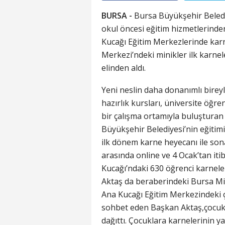
BURSA -
Bursa Büyükşehir Belediye
okul öncesi eğitim hizmetlerinde
Kucağı Eğitim Merkezlerinde kar
Merkezi’ndeki minikler ilk karnel
elinden aldı.
Yeni neslin daha donanımlı bireyl
hazırlık kursları, üniversite öğren
bir çalışma ortamıyla buluşturan
Büyükşehir Belediyesi’nin eğitim
ilk dönem karne heyecanı ile sona
arasında online ve 4 Ocak’tan iti
Kucağı’ndaki 630 öğrenci karnele
Aktaş da beraberindeki Bursa Mill
Ana Kucağı Eğitim Merkezindeki ç
sohbet eden Başkan Aktaş,çocuklar
dağıttı. Çocuklara karnelerinin ya