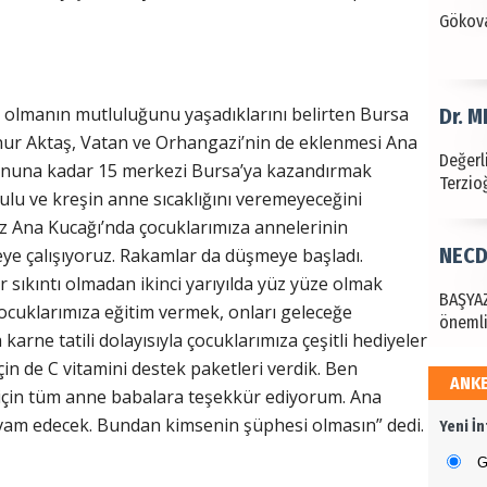
Değerl
Terzioğ
 olmanın mutluluğunu yaşadıklarını belirten Bursa
NECD
nur Aktaş, Vatan ve Orhangazi’nin de eklenmesi Ana
BAŞYAZ
ılsonuna kadar 15 merkezi Bursa’ya kazandırmak
önemli
okulu ve kreşin anne sıcaklığını veremeyeceğini
z Ana Kucağı’nda çocuklarımıza annelerinin
NAMI
meye çalışıyoruz. Rakamlar da düşmeye başladı.
 sıkıntı olmadan ikinci yarıyılda yüz yüze olmak
Türkçe
ocuklarımıza eğitim vermek, onları geleceğe
Budun
rne tatili dolayısıyla çocuklarımıza çeşitli hediyeler
çin de C vitamini destek paketleri verdik. Ben
ANK
Haka
i için tüm anne babalara teşekkür ediyorum. Ana
am edecek. Bundan kimsenin şüphesi olmasın” dedi.
Yeni İ
Görün
G