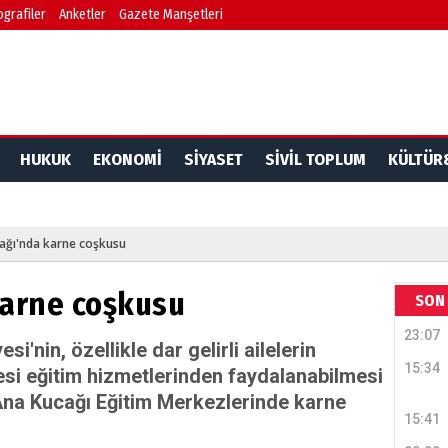
ografiler
Anketler
Gazete Manşetleri
HUKUK
EKONOMİ
SİYASET
SİVİL TOPLUM
KÜLTÜR
Dr. 
Değerl
Terzioğ
ağı'nda karne coşkusu
karne coşkusu
NECD
SON 
23:07
BAŞYAZ
i'nin, özellikle dar gelirli ailelerin
önemli
15:34
esi eğitim hizmetlerinden faydalanabilmesi
Ana Kucağı Eğitim Merkezlerinde karne
15:41
NAMI