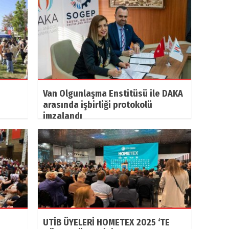
Van Olgunlaşma Enstitüsü ile DAKA
arasında işbirliği protokolü
imzalandı
UTİB ÜYELERİ HOMETEX 2025 ‘TE