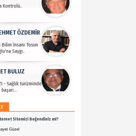
i Bilim İnsanı Tosun
lu'na Saygı..
ET BULUZ
I - Sağlık turizminde
 başarı…
K KEMAL ZEYBEK
miz: Ulusumuz:
umuz..
ET
n SOYSAL
nternet Sitemizi Beğendiniz mi?
en Köy
ayet Güzel