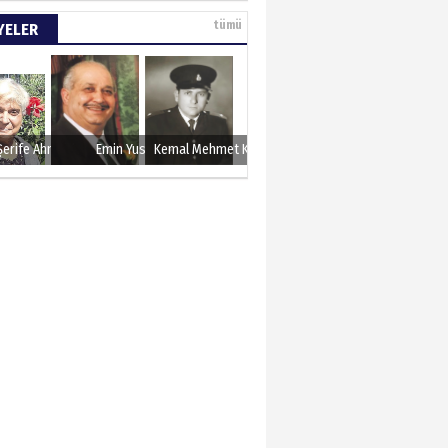
 etsek!..
tümü
YELER
Şerife Ahmet
Emin Yusuf
Kemal Mehmet Kanmaz