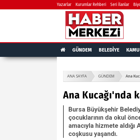
Yazarlar
Kurumlar Rehberi
Seri İlanlar
Biy
GÜNDEM
BELEDİYE
KAMU
ANA SAYFA
GÜNDEM
Ana Kuc
Ana Kucağı'nda 
Bursa Büyükşehir Belediyes
çocuklarının da okul önc
amacıyla hizmete aldığı 
coşkusu yaşandı.