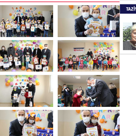
İade mi
TAZİ