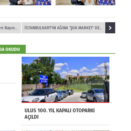
a dev tesis
İSTANBULKART'IN AĞINA ‘ŞOK MARKET' DE KATILDI
 DA OKUDU
ULUS 100. YIL KAPALI OTOPARKI
AÇILDI