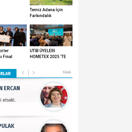
Temiz Adana İçin
METTİN TAŞDEMİR
Farkındalık
Seferberliği…
sın 12 Eylül..
N ERCAN
irler
UTİB ÜYELERİ
ı Final
HOMETEX 2025 ‘TE
 etsek!..
ı Yozgat'ta
GÖVDE GÖSTERİSİ
ştirildi
YAPTI
tümü
ARLAR
PULAK
 Kontrolü..
MEHMET ÖZDEMİR